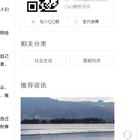
Get最新资讯
人们
加入QQ群
官方微博
网络
相关分类
自己
社会生活
智能科技
者，
推荐资讯
众，
，推
告过
权等