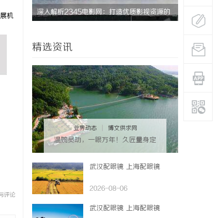
影视新势
深入解析2345电影网：打造优质影视资源的
深入解析2
展机
平台优势与功能详解
影平台体验
精选资讯
业界动态
|
博文供求网
温婉灵动，一眼万年！久匠量身定
制的眉眼唇，才是你整张脸的点睛
之笔！淡颜系女生的气质加分项
武汉配眼镜 上海配眼镜
2026-08-06
与评论
武汉配眼镜 上海配眼镜