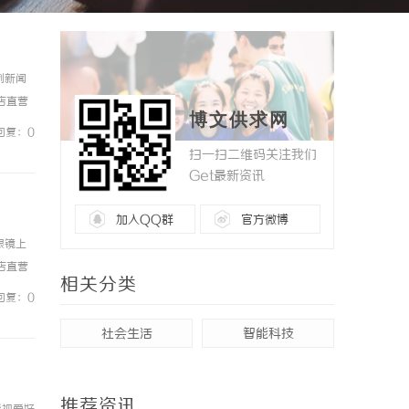
例新闻
镜店直营
博文供求网
0%优
回复：0
扫一扫二维码关注我们
Get最新资讯
加入QQ群
官方微博
眼镜上
镜店直营
相关分类
0%优
回复：0
社会生活
智能科技
推荐资讯