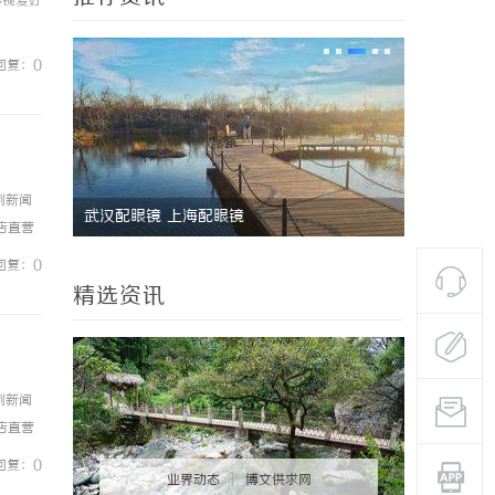
影视爱好
回复：0
例新闻
揭秘昆明私家侦探行业：专业服务与实际案例
揭秘福州
镜店直营
分析
析
0%优
回复：0
精选资讯
例新闻
镜店直营
0%优
回复：0
业界动态
|
博文供求网