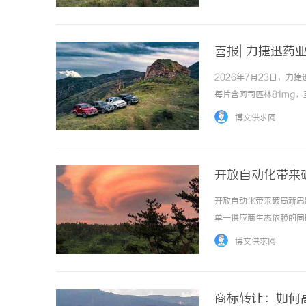
市场前景、选择标准及应用实
喜报| 力捷迅
2026年7月23日，
每片含阿司匹林81mg，
2026S02608）
博文供求网
片复杂工艺技术，在阿司匹林
开放自动化带来
开放自动化带来破局新思
单一供应商生态依赖的同
决方案包括EAE、Mod
博文供求网
成商BaffyAG协同推进系统落
商标转让：如何