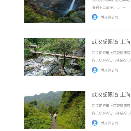
6080影院集怀旧经典
者的不二选择。 ...……
博文供求网
武汉配眼镜 上
武汉配眼镜上海配眼镜暮
武汉配眼镜 上海配眼镜
决胜高端
资讯联系WUHAN&SHA
案件中的
品牌，现于武汉与上海设
博文供求网
惠，兼顾高专业度与高性价比..
武汉配眼镜 上
武汉配眼镜上海配眼镜暮
资讯联系WUHAN&SHA
品牌，现于武汉与上海设
博文供求网
惠，兼顾高专业度与高性价比..