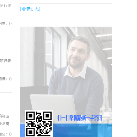
通信行业
[业界动态]
回复：0
球旅行者
回复：0
的制造
技术研
特点、
回复：0