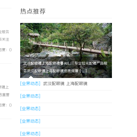
热点推荐
业服务
点关注
准核心
回复：0
武汉配眼镜上海配眼镜暮光ILIT专业验光配镜产品服
务武汉配眼镜上海配眼镜资质保障【....】
[业界动态]
武汉配眼镜 上海配眼镜
眼镜上
镜店直营
[业界动态]
0%优
回复：0
[业界动态]
[业界动态]
[业界动态]