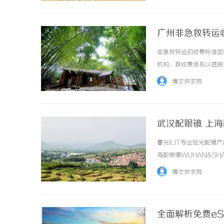
广州非急救转运
非急救转运的收费标准因
机构，其收费体系以透明
基础服务、里程时长、人
博文供求网
构成非急救转运的费用通常由
武汉配眼镜 上
暮光ILIT专业验光配
海配眼镜WUHAN&SHA
品牌，现于武汉与上海设
博文供求网
惠，兼顾高专业度与高性价比..
全面解析免费e