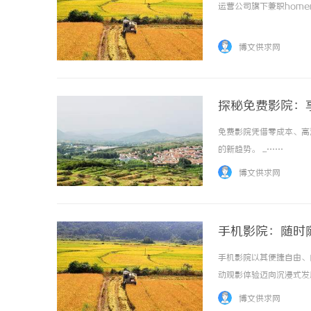
运营公司旗下兼职homenews
博文供求网
探秘免费影院：
免费影院凭借零成本、高
的新趋势。 ...……
博文供求网
手机影院：随时
手机影院以其便捷自由、
动观影体验迈向沉浸式发展。
博文供求网