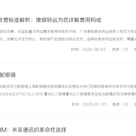
收费标准解析：康顺转运为您详解费用构成
服务场景、设备配置及转运需求差异而有所不同，广州康顺急救转运有限公司作为专
化、场景化评估为核心，帮助用户合理规划转运成本。选择非急救转运服务时，需重
员配置及特殊需求等关键维度，避免因信息不明确导致费用争议。非急救转运收费标
时间：2026-08-03
|
阅读：79
|
基础服务费用、里程与时长费用... ...……
海配眼镜
镜产品服务武汉配眼镜上海配眼镜资质保障验光流程验光师门店案例新闻资讯联系武汉配
NGHAIOPTICALCARE暮光ILIT眼镜暮光ILIT眼镜是专业验光配镜的写字楼眼
有4家门店。以完整验光、正品镜片、透明价格和直营售后为基础，全场镜片40%-6
时间：2026-07-31
|
阅读：79
|
. ...……
SIM：未来通讯的革命性选择