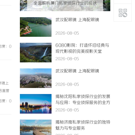
全面解析厦门私家侦探行业的现状
与发展趋势
武汉配眼镜 上海配眼镜
2026-08-05
6080影院：打造怀旧经典与
回复：0
现代影视的完美观影天堂
2026-08-05
武汉配眼镜 上海配眼镜
眼镜上
2026-08-05
镜店直营
揭秘沈阳私家侦探行业的发展
0%优
回复：0
与应用：专业侦探服务的全方
位解析
2026-08-05
揭秘济南私家侦探行业的独特
魅力与专业服务