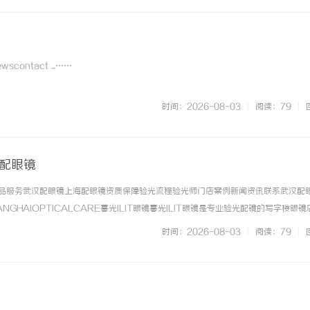
scontact ...……
时间：2026-08-03
|
阅读：79
|
海配眼镜
镜产品服务武汉配眼镜上海配眼镜资质保障验光流程验光师门店案例新闻资讯联系武汉配
NGHAIOPTICALCARE暮光ILIT眼镜暮光ILIT眼镜是专业验光配镜的写字楼眼
有4家门店。以完整验光、正品镜片、透明价格和直营售后为基础，全场镜片40%-6
时间：2026-08-03
|
阅读：79
|
. ...……