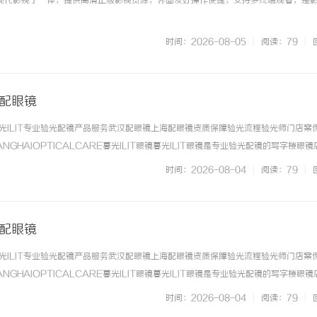
与现代影视于一体，提供高清正版影视资源，界面友好操作便捷，支持多终端观看，是
时间：2026-08-05
|
阅读：79
|
海配眼镜
光ILIT专业验光配镜产品服务武汉配眼镜上海配眼镜资质保障验光流程验光师门店案
博弈：北京知识产权律师在疑难复杂
武汉配眼镜 上海配眼镜
NGHAIOPTICALCARE暮光ILIT眼镜暮光ILIT眼镜是专业验光配镜的写字楼眼
破局之道
有4家门店。以完整验光、正品镜片、透明价格和直营售后为基础，全场镜片40%-6
时间：2026-08-04
|
阅读：79
|
. ...……
海配眼镜
光ILIT专业验光配镜产品服务武汉配眼镜上海配眼镜资质保障验光流程验光师门店案
NGHAIOPTICALCARE暮光ILIT眼镜暮光ILIT眼镜是专业验光配镜的写字楼眼
有4家门店。以完整验光、正品镜片、透明价格和直营售后为基础，全场镜片40%-6
时间：2026-08-04
|
阅读：79
|
. ...……