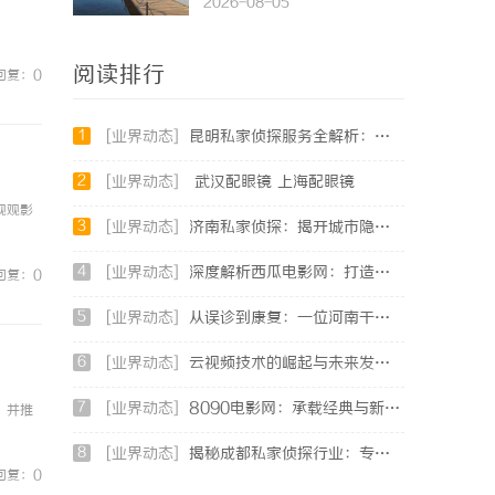
2026-08-05
阅读排行
回复：0
1
[业界动态]
昆明私家侦探服务全解析：专业侦查助您解决疑难问题
2
[业界动态]
武汉配眼镜 上海配眼镜
视观影
3
[业界动态]
济南私家侦探：揭开城市隐秘真相的幕后英雄
4
[业界动态]
深度解析西瓜电影网：打造优质影视平台的新典范
回复：0
5
[业界动态]
从误诊到康复：一位河南干燥综合征患者的艰辛求医路
6
[业界动态]
云视频技术的崛起与未来发展趋势全面解析
7
[业界动态]
8090电影网：承载经典与新潮影视的最佳观影平台
，并推
8
[业界动态]
揭秘成都私家侦探行业：专业服务与法律边界详解
回复：0