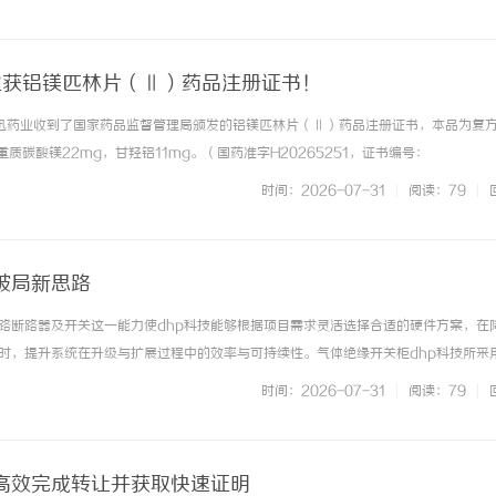
例，为广大客户提供详尽的参考... ...……
药业获铝镁匹林片（Ⅱ）药品注册证书！
力捷迅药业收到了国家药品监督管理局颁发的铝镁匹林片（Ⅱ）药品注册证书，本品为复
重质碳酸镁22mg，甘羟铝11mg。（国药准字H20265251，证书编号：
。铝镁匹林片（Ⅱ）是临床上用于预防和治疗心脑血管疾病的抗血小板聚集药物。该产品采
时间：2026-07-31
|
阅读：79
|
基础上科学配伍重质... ...……
破局新思路
路断路器及开关这一能力使dhp科技能够根据项目需求灵活选择合适的硬件方案，在
时，提升系统在升级与扩展过程中的效率与可持续性。气体绝缘开关柜dhp科技所采
iconM262dPAC控制器以及HarmonyP6工业PC。在项目实施阶段，施耐德电气
时间：2026-07-31
|
阅读：79
|
... ...……
高效完成转让并获取快速证明