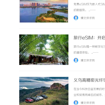
免费eSIM作为嵌入式
的新趋势。 ...……
博文供求网
旅行eSIM：开
旅行eSIM是一种数字
的通信体验。 ...……
博文供求网
义乌高精密光纤
在当今科技日益发展的时
业和贸易而闻名的城市，
发、生产工艺和市场服务
博文供求网