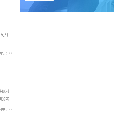
方制剂，
用双层
回复：0
降低对
用的解
与系统集
回复：0