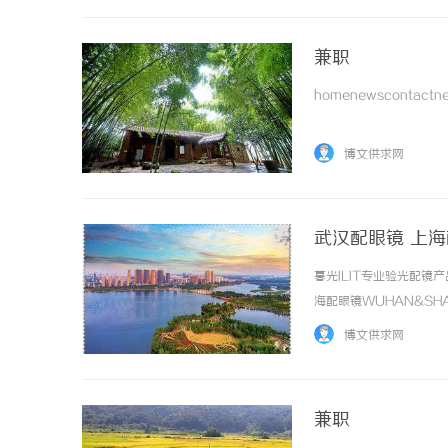
兼职
homenewscontactnew
博文供求网
武汉配眼镜 上
暮光ILIT专业验光配
海配眼镜WUHAN&SHA
品牌，现于武汉与上海设
博文供求网
惠，兼顾高专业度与高性价比..
兼职