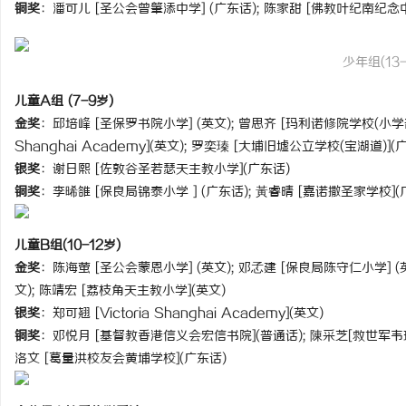
铜奖
：潘可儿 [圣公会曾肇添中学] (广东话); 陈家甜 [佛教叶纪南纪念中
武汉配眼镜 上海配眼镜
少年组(13-
求
儿童A组 (7-9岁)
金奖
：邱培峰 [圣保罗书院小学] (英文); 曾思齐 [玛利诺修院学校(小学部)] 
Shanghai Academy](英文); 罗奕瑧 [大埔旧墟公立学校(宝湖道)](
银奖
：谢日熙 [佐敦谷圣若瑟天主教小学](广东话)
铜奖
：李晞雒 [保良局锦泰小学 ] (广东话); 黃睿晴 [嘉诺撒圣家学校](
儿童B组(10-12岁)
网
金奖
：陈海萤 [圣公会蒙恩小学] (英文); 邓孞建 [保良局陈守仁小学] (英
文); 陈靖宏 [荔枝角天主教小学](英文)
银奖
：郑可翘 [Victoria Shanghai Academy](英文)
铜奖
：邓悦月 [基督教香港信义会宏信书院](普通话); 陳采芝[救世军韦理
洛文 [葛量洪校友会黄埔学校](广东话)