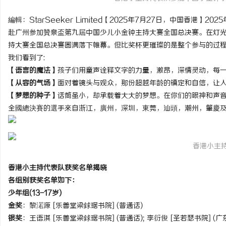
編輯：StarSeeker Limited【2025年7月27日，中国香港
赴广州参加贊泉盃第九屆中国少儿小金钟主持大赛全国总决赛。在灯
持大赛全国总决赛圆满落下帷幕。但比奖杯更璀璨的是整个参与的过程!
我们看到了:
文
【语言的魔法】
孩子们用童声诠释文字的力量，激昂，深情灵动，每一
【从容的气场】
面对着镜头与观众，那份超越年龄的镇定和自信，让人惊
【梦想的种子】
话筒虽小，却承载着大大的梦想。在你们的眼神和声音
全國總決賽的選手來自浙江，廣州，深圳，東莞，汕頭，潮州，肇慶及
香港小主
供
香港小主持代表队获奖名单揭晓
各组别获奖名单如下：
少年组(13-17岁)
金奖
：黎渃源 [乐善堂梁銶琚书院] (普通话)
银奖
：王语淇 [乐善堂梁銶琚书院] (普通话); 李衍俊 [圣若瑟书院] (广