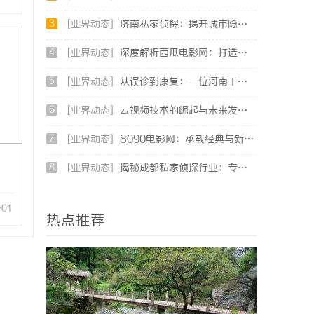
3
[业界动态]
济南私家侦探：揭开城市隐秘真相的幕后英雄
4
[业界动态]
深度解析西瓜电影网：打造优质影视平台的新典范
5
[业界动态]
从误诊到康复：一位河南干燥综合征患者的艰辛求医路
6
[业界动态]
云视频技术的崛起与未来发展趋势全面解析
7
[业界动态]
8090电影网：承载经典与新潮影视的最佳观影平台
8
[业界动态]
揭秘成都私家侦探行业：专业服务与法律边界详解
-01
热点推荐