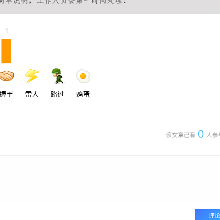
 上海配眼镜
决胜高端博弈：北京知识产权律师在
案件中的破局之道
1
握手
雷人
路过
鸡蛋
0
该文章已有
人参
评