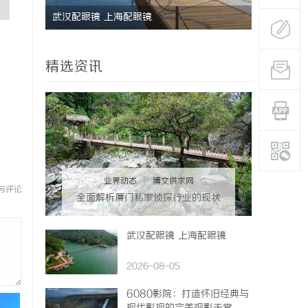
疑难复杂
武汉配眼镜 上海配眼镜
揭秘昆明私
分析
精选资讯
业界动态
|
博文供求网
与评论
全面解析厦门私家侦探行业的现状
与发展趋势
武汉配眼镜 上海配眼镜
2026-08-05
6080影院：打造怀旧经典与
论