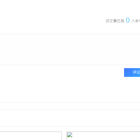
 上海配眼镜
决胜高端博弈：北京知识产权律师在
案件中的破局之道
0
该文章已有
人参
评