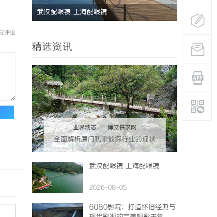
疑难复杂
武汉配眼镜 上海配眼镜
揭秘昆明私
分析
与评论
精选资讯
论
业界动态
|
博文供求网
全面解析厦门私家侦探行业的现状
与发展趋势
武汉配眼镜 上海配眼镜
2026-08-05
6080影院：打造怀旧经典与