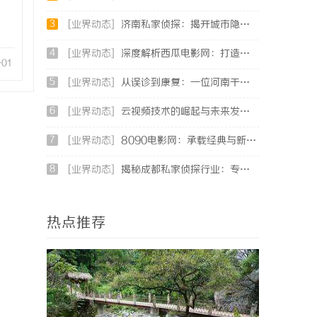
3
[业界动态]
济南私家侦探：揭开城市隐秘真相的幕后英雄
4
[业界动态]
深度解析西瓜电影网：打造优质影视平台的新典范
-01
5
[业界动态]
从误诊到康复：一位河南干燥综合征患者的艰辛求医路
6
[业界动态]
云视频技术的崛起与未来发展趋势全面解析
7
[业界动态]
8090电影网：承载经典与新潮影视的最佳观影平台
8
[业界动态]
揭秘成都私家侦探行业：专业服务与法律边界详解
热点推荐