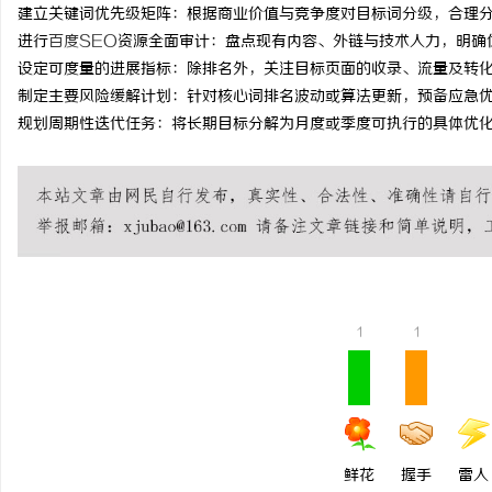
建立关键词优先级矩阵：根据商业价值与竞争度对目标词分级，合理
time：
2026-02-01 10:41:44
onclick：
11
进行
百度SEO
资源全面审计：盘点现有内容、外链与技术人力，明确
设定可度量的进展指标：除排名外，关注目标页面的收录、流量及转
制定主要风险缓解计划：针对核心词排名波动或算法更新，预备应急
规划周期性迭代任务：将长期目标分解为月度或季度可执行的具体优
文
1
1
供
鲜花
握手
雷人