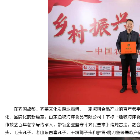
文
供
在齐国故都、齐菜文化发源地淄博，一家深耕食品产业的百年老字
化、品牌化的新篇章。山东渔牧海洋食品有限公司（下称“渔牧海洋食
作技艺百年老字号传承人，带领企业坚守《齐民要术》侉炖古法，融
头、毛头丸子、老山东四喜丸子、干粉狮子头和翀霄•嘢刀鱼等爆款产