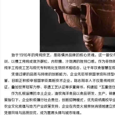
始于1916年的侉炖技艺，是路慎洲品牌的核心灵魂。这一曾仅
训，以慢工侉炖成就外酥松、内软糯、汁饱满的独特口感。作为非物
纯手工传统工艺与现代专利转化生物技术相结合，让千年饮食智慧在
凭借过硬的品质与持续的创新能力，企业先后斩获国家级科技型中
誉，目前正积极申报国家级高新技术企业。路志刚本人不仅是侉炖技
证，叠加世界冠军力荐、非遗工艺认证等多重背书，构建起“五重信
作为扎根淄博的本土企业，渔牧海洋食品以食品研发、生产、销售
策指引下，企业积极履行社会责任，创新招聘模式，优先吸纳高校毕
农业文化底蕴与地方产业政策支持，企业在肉类火候菜快消领域建立
凭借风味与品质双优，成为宴席头牌与城市味魂。