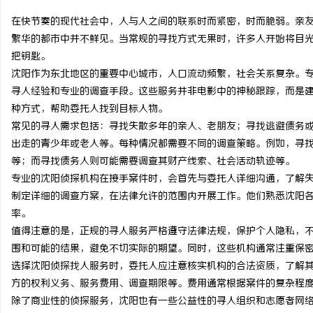
在快节奏的现代社会中，人与人之间的联系时而紧密，时而脆弱。亲
繁华的都市中并不鲜见。当常规的寻找方式无果时，许多人开始将目
把钥匙。
沈阳作为东北地区的重要中心城市，人口流动频繁，社会关系复杂。
文
寻人经验和专业的调查手段。这些服务并非电影中的神秘跟踪，而是
种方式，帮助委托人找到目标人物。
常见的寻人需求包括：寻找失散多年的亲人、老朋友；寻找逃避债务
出走的青少年或老人等。每种情况都需要不同的调查策略。例如，寻
等；而寻找债务人则可能需要调查其财产线索、社会活动轨迹等。
专业的沈阳侦探机构在接手案件时，会首先与委托人详细沟通，了解
制定详细的调查方案，在法律允许的范围内开展工作。他们熟悉沈阳
率。
供
值得注意的是，正规的寻人服务严格遵守法律法规，保护个人隐私，
围和可能的结果，避免不切实际的期望。同时，这些机构通常注重保
选择沈阳侦探找人服务时，委托人应注意核实机构的合法资质，了解
方的权利义务、服务费用、调查期限等。费用通常根据案件的复杂程
除了商业性的侦探服务，沈阳也有一些公益性的寻人组织和志愿者网