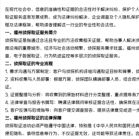
在现代社会中，信息的准确性和证据的合法性对于解决纠纷、保护个
取证服务逐渐发展成熟，成为法律纠纷解决、企业调查及个人隐私保
程及法律框架，帮助读者理解这一行业的专业性和合法性。
一、福州侦探取证服务简介
文
侦探取证是指通过合法且专业的方法收集相关证据，帮助当事人解决
南沿海的重要城市，经济与社会活动频繁，侦探服务需求旺盛。福州
查、电子数据取证、行为轨迹监控等多层次的侦探取证服务。
二、侦探取证的专业流程
1.
需求沟通与方案制定
：客户与侦探机构详细沟通取证目标和背景，
2.
资料收集与人员部署
：根据方案，侦探团队精确部署人员，结合现
证。
3.
证据整理与分析
：将收集到的原始材料进行分类整理，重点提炼有
供
4.
法律审查与报告书撰写
：聘请法律顾问审核证据合法性，确保其在
5.
客户反馈与后续指导
：向客户提交调查报告，提供法律意见或进一
三、福州侦探取证的法律保障
侦探取证活动必须严格遵守中国法律，特别是《中华人民共和国民法
侵犯隐私、偷窃信息等行为，不仅证据无效，还可能导致法律责任。