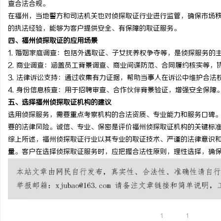
查合法合规。
武汉配眼镜 上海配眼镜
在福州，当地警方和司法机关也对侦探取证行业进行监管，确保市场
的执法经验，能够为客户提供安全、有保障的取证服务。
求
四、福州侦探取证的应用场景
1.
婚姻家庭调查
：包括外遇取证、子女抚养权争夺等，是侦探服务的
2.
商业调查
：涵盖员工背景调查、商业间谍防范、合同履约核实等，
3.
法律诉讼支持
：通过收集有力证据，帮助当事人在诉讼中维护合法
4.
身份信息核查
：用于招聘审查、合作伙伴背景验证，增强安全保障
五、选择福州侦探取证机构的建议
选用侦探服务，需要重点考察机构的合法资质、专业能力和服务口碑
要的法律风险。诚信、专业、保密是评价福州侦探取证机构的关键标
网
综上所述，福州侦探取证行业以其专业的取证技术、严谨的法律意识
量。客户在选择侦探取证服务时，应把握合法性原则，理性选择，确
1
1