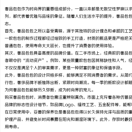
奢品包包作为时尚界的重要组成部分，一直以来都是无数女性梦寐以
列，都代表着优雅与品味的象征。随着人们生活水平的提升，奢品包
志。
首先，奢品包包之所以备受青睐，源于其独特的设计理念和卓越的工
文
一款包包的制作过程都经过细致的手工打造，材质的甄选更是严格把
普通包包，使用寿命大大延长，也提升了消费者的使用体验。
其次，奢品包包具备高度的品牌价值。在二手市场上，经典款的奢品
者眼中的“流动资产”。例如，某些限量款包包因其稀缺性和人气，
不仅仅是满足个人的审美需求，更是一种财富的象征和保值手段。
此外，奢品包包的设计风格多样，能够满足不同消费者的需求。从简
行包，奢侈品牌不断推陈出新，紧跟时尚潮流。每一季的新款设计都
为何奢品包包能够历久弥新，成为时尚界的宠儿。
供
购买奢品包包时，消费者也需注重辨别真伪。市面上充斥着各种仿冒
品牌的标志性设计细节，如品牌Logo、缝线工艺、五金配件等，能
在日常使用中，妥善的保养也是奢品包包得以长久保持光泽与品质的
护理产品，并避免长时间暴露在阳光和潮湿环境下。此外，存放时最
用寿命。