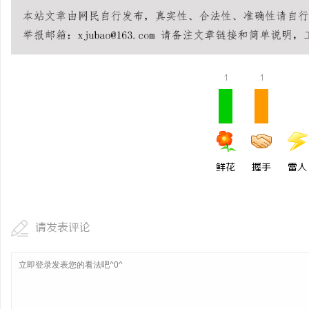
武汉配眼镜 上海配眼镜
求
1
1
鲜花
握手
雷人
网
请发表评论