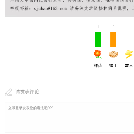
1
1
鲜花
握手
雷人
请发表评论