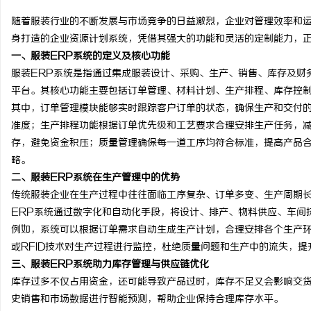
随着服装行业的不断发展与市场竞争的日益激烈，企业对管理效率和运
身打造的企业资源计划系统，凭借其强大的功能和灵活的定制能力，
一、服装ERP系统的定义及核心功能
服装ERP系统是指通过集成服装设计、采购、生产、销售、库存及财
文
平台。其核心功能主要包括订单管理、材料计划、生产排程、库存控
其中，订单管理模块能够实时跟踪客户订单的状态，确保生产和交付
准度；生产排程功能根据订单优先级和工艺要求合理安排生产任务，
存，避免资金积压；质量管理确保每一道工序均符合标准，提高产品
略。
二、服装ERP系统在生产管理中的优势
传统服装企业在生产过程中往往面临工序复杂、订单多变、生产周期
ERP系统通过数字化和自动化手段，将设计、排产、物料供应、车间
供
例如，系统可以根据订单需求自动生成生产计划，合理安排各个生产
或RFID技术对生产过程进行监控，杜绝质量问题和生产中的流失，
三、服装ERP系统助力库存管理与供应链优化
库存过多不仅占用资金，还可能导致产品过时，库存不足又会影响交货
史销售和市场数据进行智能预测，帮助企业保持合理库存水平。