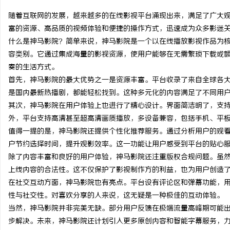
随着互联网的发展，越来越多的在线影视平台涌现出来，满足了广大
富的资源、高品质的视频体验和便捷的操作方式，迅速成为众多影迷
什么是神马影院？简单来说，神马影院是一个以在线播放影视作品为
容类别。它通过集成海量的影视资源，使用户能够在无需繁琐下载或
文
奏的生活方式。
首先，神马影院的最大优势之一是资源丰富。平台收录了来自全球各
是国内最新热播剧，都能轻松找到。这种多元化的内容满足了不同用
其次，神马影院在用户体验上也进行了精心设计。界面简洁明了，支
外，平台支持高清甚至超高清画质播放，多设备兼容，包括手机、平板
值得一提的是，神马影院还提供个性化推荐服务。通过分析用户的观
户节约选择时间，提升观影效率。这一功能让用户感受到平台的贴心
除了内容丰富和良好的用户体验，神马影院还注重版权合规问题。虽
供
上线内容的合法性。这不仅保护了影视制作方的利益，也为用户创造
在社交互动方面，神马影院也有亮点。平台设有评论区和弹幕功能，
性与社交性。对喜欢分享的人来说，这无疑是一种极佳的互动体验。
当然，神马影院并非完美无缺。部分用户反馈在极端流量高峰期可能
步解决。未来，神马影院还计划引入更多原创内容和智能字幕服务，