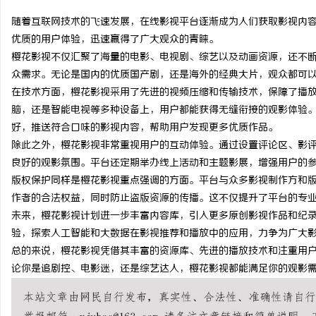
随着互联网技术的飞速发展，在线影视平台逐渐成为人们获取影视内
优质的用户体验，迅速赢得了广大观众的青睐。
樱花影视不仅汇聚了海量的电影、电视剧、综艺以及动画资源，还不
众需求。无论是国内的优质国产剧，还是海外的经典大片，观众都可
文
在技术方面，樱花影视采用了先进的视频压缩和传输技术，保障了播
脑，还是智能电视等多种设备上，用户都能获得无缝衔接的观影体验
好，推送符合口味的影视内容，帮助用户发现更多优质作品。
除此之外，樱花影视非常重视用户的互动体验。通过设置评论区、影
良好的观影氛围。平台还定期举办线上活动和主题影展，增强用户的
版权保护同样是樱花影视重点强调的方面。平台与众多影视制作方和
作者的合法权益，同时防止盗版资源的传播。这不仅提升了平台的专
未来，樱花影视计划进一步丰富内容库，引入更多原创影视作品和纪
供
验，探索人工智能和大数据在影视推荐和播放中的应用，力争为广大
总的来说，樱花影视凭借其丰富的资源库、先进的播放技术和注重用
论你是追剧控、电影迷，还是综艺达人，樱花影视都能满足你的观影