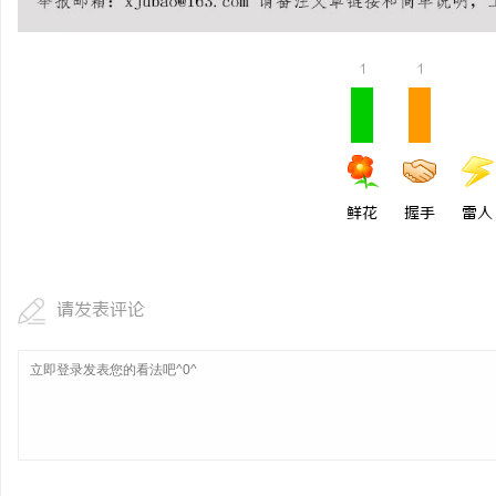
以初心守食安 以匠心筑
（北京）餐饮管理有限公
1
1
求
康餐饮之道
鲜花
握手
雷人
网
请发表评论