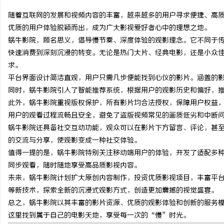
随着互联网的发展和视频内容的丰富，越来越多的用户寻求便捷、高
优质的用户体验脱颖而出，成为广大影视爱好者心中的理想之地。
蜗牛影院，顾名思义，倡导慢节奏、深度体验的观影理念。它不同于
快速消费到深刻沉浸的转变。无论是热门大片、经典电影，还是小众
文
求。
平台界面设计简洁直观，用户只需几步便能找到心仪的影片。涵盖的
同时，蜗牛影院引入了智能推荐系统，根据用户的观影历史和偏好，
此外，蜗牛影院重视版权保护，所有影片均合法授权，保障用户权益
用户的观看过程流畅且安全，避免了盗版视频常见的画质低劣和中断
蜗牛影院还具备社交互动功能，观众可以在影片下方留言、评论，甚
的交流与分享，使观影变成一种社交体验。
值得一提的是，蜗牛影院特别关注移动端用户的体验，开发了适配多种
供
同步观看，随时随地享受高品质影视内容。
未来，蜗牛影院计划扩大原创内容制作，投资优质影视项目，丰富平台
等新技术，探索全新的沉浸式观影方式，创造更加震撼的视觉盛宴。
总之，蜗牛影院以其丰富的影片资源、优质的观影体验和创新的服务
这里找到属于自己的电影天地，享受每一次的“慢”时光。