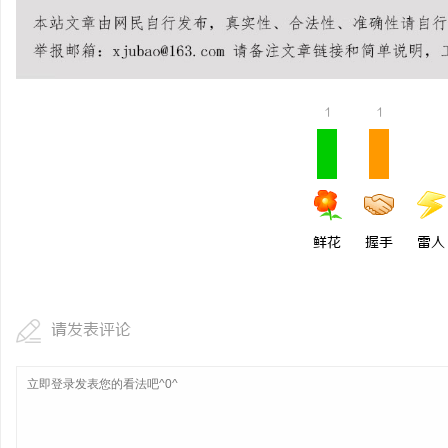
武汉配眼镜 上海配眼镜
求
1
1
鲜花
握手
雷人
网
请发表评论