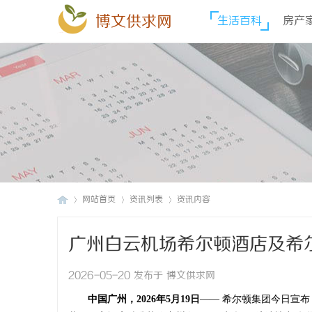
博文供求网
生活百科
房产
网站首页
资讯列表
资讯内容
广州白云机场希尔顿酒店及希
博
›
›
›
2026-05-20 发布于 博文供求网
中国广州，
202
6年
5
月
19
日
—— 希尔顿集团今日宣