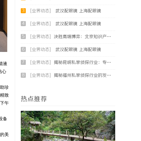
3
[业界动态]
武汉配眼镜 上海配眼镜
4
[业界动态]
武汉配眼镜 上海配眼镜
5
[业界动态]
决胜高端博弈：北京知识产权律师在疑难复杂案件中的破局之道
6
[业界动态]
武汉配眼镜 上海配眼镜
7
[业界动态]
揭秘昆明私家侦探行业：专业服务与实际案例分析
清液
贴心
8
[业界动态]
揭秘福州私家侦探行业的发展与实际应用全解析
助珍
精致
热点推荐
下午
设备
松的美