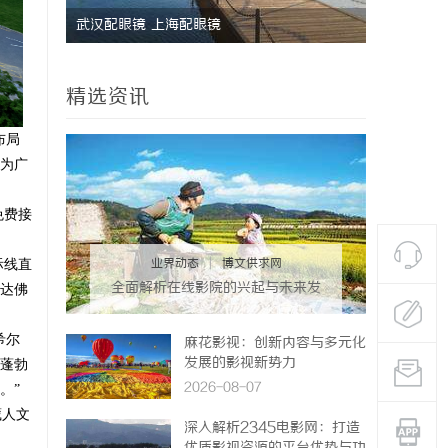
770PF-300纯树脂细粉：提升塑料制品性能
的新选择
精选资讯
布局
为广
免费接
业界动态
|
博文供求网
际线直
全面解析在线影院的兴起与未来发
通达佛
展趋势探讨
希尔
麻花影视：创新内容与多元化
发展的影视新势力
蓬勃
2026-08-07
。”
藏人文
深入解析2345电影网：打造