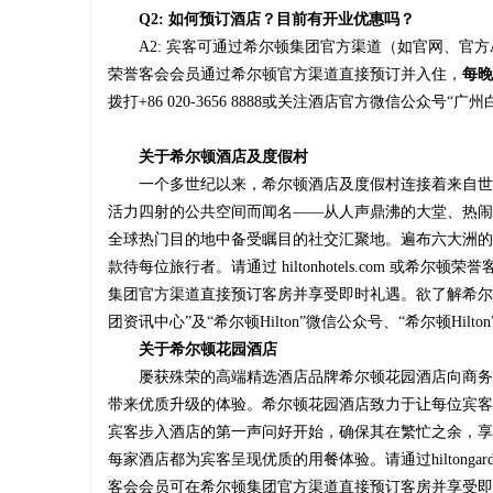
Q
2
: 如何预订酒店？目前有开业优惠吗？
A2: 宾客可通过希尔顿集团官方渠道（如官网、官
荣誉客会会员通过希尔顿官方渠道直接预订并入住，
每晚
拨打+86 020-3656 8888或关注酒店官方微信公众
关于
希尔顿酒店及度假村
一个多世纪以来，希尔顿酒店及度假村连接着来自世
活力四射的公共空间而闻名——从人声鼎沸的大堂、热闹
全球热门目的地中备受瞩目的社交汇聚地。遍布六大洲的
款待每位旅行者。请通过 hiltonhotels.com 或
集团官方渠道直接预订客房并享受即时礼遇。欲了解希尔顿酒店及度假
团资讯中心”及“希尔顿Hilton”微信公众号、“希尔顿Hil
关于希尔顿花园酒店
屡获殊荣的高端精选酒店品牌希尔顿花园酒店向商务
带来优质升级的体验。希尔顿花园酒店致力于让每位宾客的
宾客步入酒店的第一声问好开始，确保其在繁忙之余，享
每家酒店都为宾客呈现优质的用餐体验。请通过hiltongar
客会会员可在希尔顿集团官方渠道直接预订客房并享受即时礼遇。欲