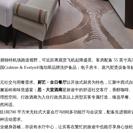
坐拥独特机场跑道视野，可近距离观赏飞机起降盛景。客房配备 55 英寸高
btree & Evelyn®瑰珀翠品牌洗护备品；电子房卡、蒸汽熨烫设备等
元社交与用餐需求。
厨艺・全日餐厅
以开放式厨房为特色，汇聚中西式自
邂逅岭南味觉盛宴；
思・大堂酒廊
是旅途中的舒适社交客厅，香醇咖啡、
理想空间。行政酒廊为入住行政房及以上房型宾客专属打造，臻选早餐、
然闲适。
，包括1间700 平方米无柱式大宴会厅与8间多功能厅与会议室，配备先进视听
种活动需求。
专业健身器械，亦设有水疗中心，让宾客在繁忙的旅途中也能尽享身心放