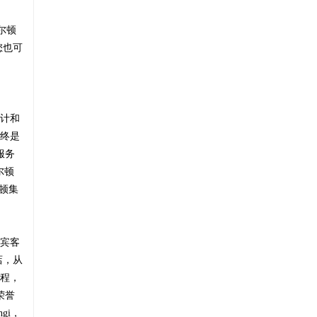
尔顿
您也可
计和
终是
服务
尔顿
尔顿集
宾客
店，从
程，
荣誉
gi，