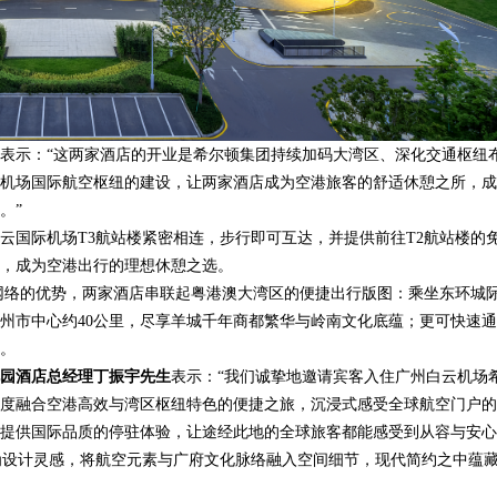
宝妈们都在问的“绿色环保母婴纸
武汉配眼镜 上海配眼镜
么选？
表示：“这两家酒店的开业是希尔顿集团持续加码大湾区、深化交通枢纽
机场国际航空枢纽的建设，让两家酒店成为空港旅客的舒适休憩之所，成
。”
云国际机场T3航站楼紧密相连，步行即可互达，并提供前往T2航站楼的
，成为空港出行的理想休憩之选。
通网络的优势，两家酒店串联起粤港澳大湾区的便捷出行版图：乘坐东环城
州市中心约40公里，尽享羊城千年商都繁华与岭南文化底蕴；更可快速
。
园酒店总经理
丁振宇
先生
表示：“我们诚挚地邀请宾客入住广州白云机场
度融合空港高效与湾区枢纽特色的便捷之旅，沉浸式感受全球航空门户的
提供国际品质的停驻体验，让途经此地的全球旅客都能感受到从容与安心
 为设计灵感，将航空元素与广府文化脉络融入空间细节，现代简约之中蕴