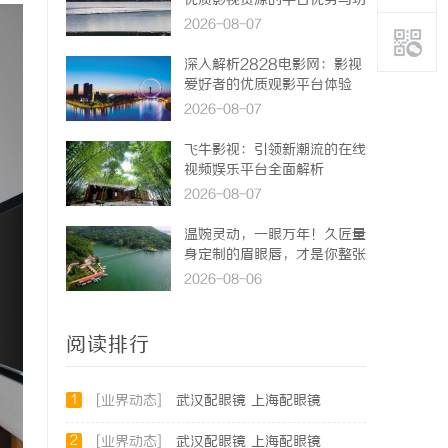
优质影视资源的平台优势与功
能详解
2026-08-07
深入解析2828电影网：影视
爱好者的优质观影平台体验
2026-08-07
飞牛影视：引领新潮流的在线
视频娱乐平台全面解析
2026-08-07
温婉灵动，一眼万年！久匠量
身定制的眉眼唇，才是你整张
脸的点睛之笔！淡颜系女生的
2026-08-06
气质加分项
阅读排行
1
[业界动态]
武汉配眼镜 上海配眼镜
2
[业界动态]
武汉配眼镜 上海配眼镜