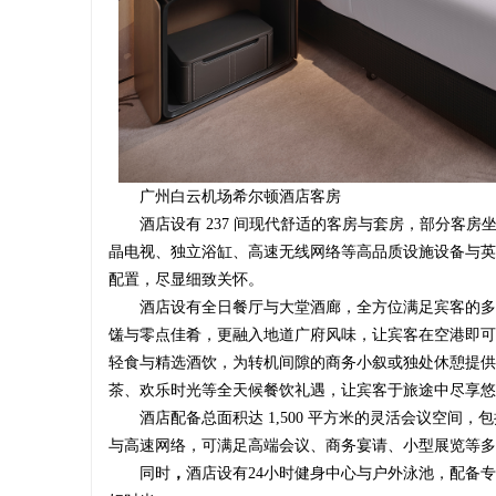
广州白云机场希尔顿酒店客房
酒店设有 237 间现代舒适的客房与套房，部分客房
晶电视、独立浴缸、高速无线网络等高品质设施设备与英国Cra
配置，尽显细致关怀。
酒店设有全日餐厅与大堂酒廊，全方位满足宾客的多
馐与零点佳肴，更融入地道广府风味，让宾客在空港即可
轻食与精选酒饮，为转机间隙的商务小叙或独处休憩提供
茶、欢乐时光等全天候餐饮礼遇，让宾客于旅途中尽享悠
酒店配备总面积达 1,500 平方米的灵活会议空间
与高速网络，可满足高端会议、商务宴请、小型展览等多
同时
，
酒店设有24小时健身中心与户外泳池，配备