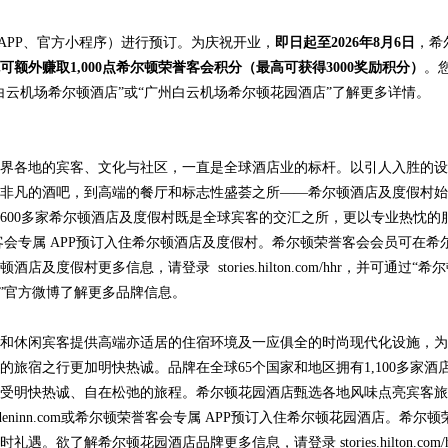
方APP、官方小程序）进行预订。为庆祝开业，
即日
起至
2026年
8
月
6
日
，希
可额外赚取
1,000
点希尔顿荣誉客会积分
（最高可获得3000奖励积分）
。
号“广州白云机场希尔顿酒店”或“广州白云机场希尔顿花园酒店”了解更多详情。
界各地的宾客、文化与社区，一直是全球酒店业的标杆。以引人入胜的设
非凡的酒吧，到高端的餐厅和标志性盛荟之所——希尔顿酒店及度假村始
600多家希尔顿酒店及度假村既是全球宾客的交汇之所，更以专业热忱的
希尔顿荣誉客会专属 APP预订入住希尔顿酒店及度假村。希尔顿荣誉客会会员可在希
村更多信息，请登录 stories.hilton.com/hhr，并可通过“希
ton”官方微博了解更多品牌信息。
和休闲宾客提供高端亦适居的住宿环境及一应俱全的时尚现代化设施，为
旅宿之行更加明快热诚。品牌在全球65个国家和地区拥有1,100多家酒
受明快热诚、自在松弛的旅程。希尔顿花园酒店甄选各地风味点亮宾客旅
deninn.com或希尔顿荣誉客会专属 APP预订入住希尔顿花园酒店。希尔顿
了解希尔顿花园酒店品牌更多信息，请登录 stories.hilton.com/h