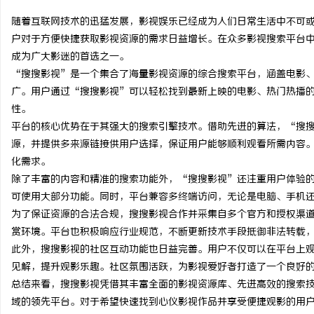
随着互联网技术的迅猛发展，影视娱乐已经成为人们日常生活中不可
户对于方便快捷获取影视资源的需求日益增长。在众多影视搜索平台
成为广大影迷的首选之一。
“搜搜影视”是一个集合了海量影视资源的综合搜索平台，涵盖电影
文
广。用户通过“搜搜影视”可以轻松找到最新上映的电影、热门热播
性。
平台的核心优势在于其强大的搜索引擎技术。借助先进的算法，“搜
源，并提供多来源链接供用户选择，保证用户能够顺利观看所需内容
化需求。
除了丰富的内容和精准的搜索功能外，“搜搜影视”还注重用户体验
可使用大部分功能。同时，平台兼容多终端访问，无论是电脑、手机
为了保证资源的合法合规，搜搜影视合作并采集自多个官方和授权渠
供
赏环境。平台也积极响应行业规范，不断更新技术手段抵御非法转载
此外，搜搜影视的社区互动功能也日益完善。用户不仅可以在平台上
见解，提升观影乐趣。社区氛围活跃，为影视爱好者打造了一个良好
总结来看，搜搜影视凭借其丰富全面的影视资源库、先进高效的搜索
域的领先平台。对于希望快速找到心仪影视作品并享受便捷观影的用