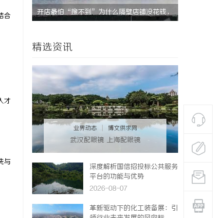
究竟藏着
开店最怕“搜不到”为什么隔壁店铺没花钱，
武汉配眼镜
结合
ai却天天给他免费派单？
精选资讯
人才
业界动态
|
博文供求网
武汉配眼镜 上海配眼镜
洗与
深度解析国信招投标公共服务
平台的功能与优势
2026-08-07
革新驱动下的化工装备展：引