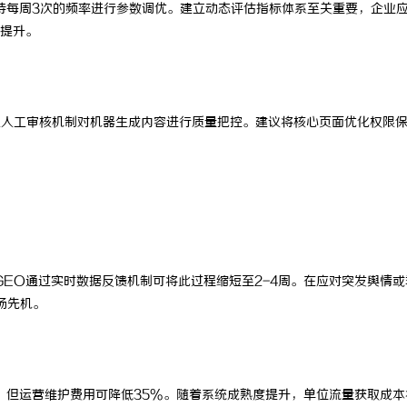
保持每周3次的频率进行参数调优。建立动态评估指标体系至关重要，企业
提升。
立人工审核机制对机器生成内容进行质量把控。建议将核心页面优化权限
GEO通过实时数据反馈机制可将此过程缩短至2-4周。在应对突发舆情或
场先机。
倍，但运营维护费用可降低35%。随着系统成熟度提升，单位流量获取成本