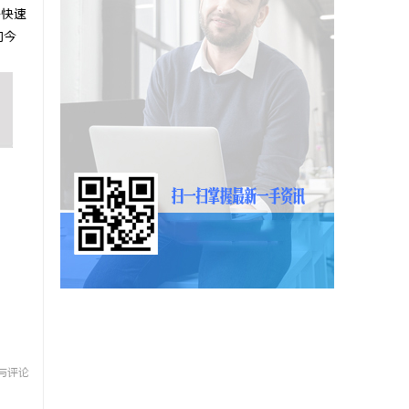
法快速
的今
与评论