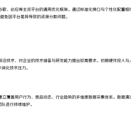
安 以匠心筑民享——乐膳内厨
揭秘！专业充电桩项目软件开发商，
谷歌、必应等主流平台的通用优化框架。通过标准化接口与个性化配置相
避免因平台差异导致的资源分散问题。
饮管理有限公司创始人石贵民的健
哪些行业秘诀？
前沿技术，对企业的技术储备与研发能力提出较高要求。初期硬件投入与
步消化技术压力。
建立覆盖用户行为、竞品动态、行业趋势的多维度数据采集体系。数据清
团队进行持续维护。