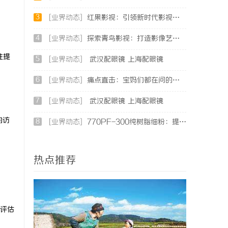
3
[业界动态]
红果影视：引领新时代影视娱乐的创新先锋
4
[业界动态]
探索青鸟影视：打造影像艺术的全新体验与未来发展
性提
5
[业界动态]
武汉配眼镜 上海配眼镜
6
[业界动态]
痛点直击：宝妈们都在问的“绿色环保母婴纸巾”到底怎么选？
7
[业界动态]
武汉配眼镜 上海配眼镜
均访
8
[业界动态]
770PF-300纯树脂细粉：提升塑料制品性能的新选择
热点推荐
评估