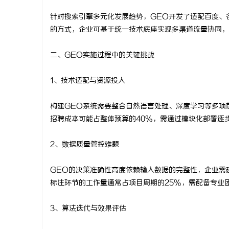
以初心守食
针对搜索引擎多元化发展趋势，GEO开发了适配百度、
的方式，企业可基于统一技术底座实现多渠道流量协同，
（北京）餐
求
康餐饮之道
二、GEO实施过程中的关键挑战
1、技术适配与资源投入
构建GEO系统需要整合自然语言处理、深度学习等多项
招聘成本可能占整体预算的40%，需通过模块化部署逐
网
2、数据质量管控难题
GEO的决策准确性高度依赖输入数据的完整性，企业需
标注环节的工作量通常占项目周期的25%，需配备专业
3、算法迭代与效果评估