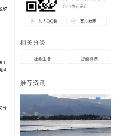
Get最新资讯
统解
加入QQ群
官方微博
相关分类
社会生活
智能科技
较于
动风
推荐资讯
义分