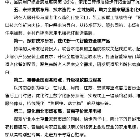
中，品牌用户综合满意度突破 96%，依托口碑传播稳步开拓全国下
五、未来发展布局：技术迭代 + 全域拓网，助力全国家居适老化
站在人居升级与适老化改造的行业风口，凯立威重工继续恪守 “匠
以技术创新为内核、用户需求为导向，从技术研发、服务网络、市场
住宅加装、乡村自建房家用电梯标杆制造品牌。
第一，深耕技术研发，迭代新一代智能安全梯产品
持续加大研发经费投入，联合本地机械工程院校攻关超浅底坑、超
步缩小产品安装土建要求；升级全屋智能互联系统，打通智能家居门
适老化智能配置，聚焦高龄老人居家安全需求，研发更适配老龄化家
白。
第二，完善全国服务网点，升级极致落地服务
以济南总部为中心，在河北、河南、江苏、安徽等重点落地省份逐
售后上门时效；优化线上数字化服务系统，实现线上一键预约勘测、维
服务体系，持续强化 “售后快、落地稳” 的品牌标签。
第三，深化南北市场布局，普惠平价家用电梯
深耕华北本土存量家装市场的同时，稳步向华中、西北下沉县域市
农村自建房、普通刚需家庭也能以亲民价格装上合规安全的家用电梯
梯从高端别墅专属，走进万千寻常百姓家。