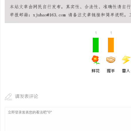
武汉配眼镜 上海配眼镜
求
1
1
鲜花
握手
雷人
网
请发表评论