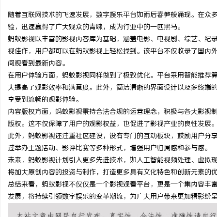
随着互联网技术的飞速发展，数字娱乐平台如雨后春笋般涌现。在众
验，迅速赢得了广大观众的青睐，成为行业中的一匹黑马。
蚂蚁影视以丰富的影视内容库为基础，涵盖电影、电视剧、综艺、纪
视佳作，用户都可以在蚂蚁影视上轻松找到。该平台不仅收录了国内
文
间观看到最新内容。
在用户体验方面，蚂蚁影视同样做到了极致优化。平台采用智能推荐
大提高了观影效率和满意度。此外，简洁清晰的界面设计以及多终端
享受到流畅的观影体验。
内容版权方面，蚂蚁影视秉持合法合规的运营理念，积极与各大影视
版权。这不仅保障了用户的观影权益，也促进了影视产业的良性发展
此外，蚂蚁影视还注重社区建设，设有专门的互动板块，鼓励用户分
过举办主题活动、影评比赛等多种形式，增强用户归属感和参与感。
供
未来，蚂蚁影视计划引入更多先进技术，如人工智能视频处理、虚拟现
将加大原创内容的投资与制作，打造更多具有文化特色和创新元素的
总结来看，蚂蚁影视不仅仅是一个影视观看平台，更是一个集内容丰
发展，将持续引领数字娱乐的变革潮流，为广大用户带来更加精彩纷