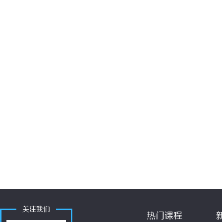
关注我们
热门课程