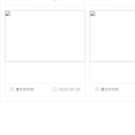
博文供求网
1970-01-01
博文供求网