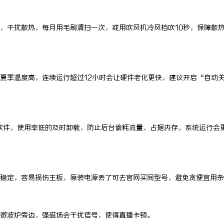
，干扰散热，每月用毛刷清扫一次，或用吹风机冷风档吹
10
秒，保障散
夏季温度高，连续运行超过
12
小时会让硬件老化更快，建议开启
“
自动
软件，使用率低的及时卸载，防止后台偷耗流量、占据内存，系统运行会
稳定，容易损伤主板，原装电源丢了可去官网买同型号，避免贪便宜用杂
微波炉旁边，强磁场会干扰信号，使得直播卡顿。