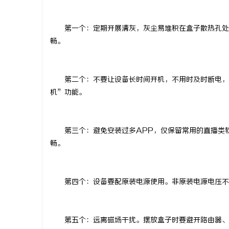
第一个：定期开展清灰，灰尘易堆积在盒子散热孔处
畅。
文
第二个：不要让设备长时间开机，不用时及时断电，
机
”
功能。
第三个：避免安装过多
APP
，仅保留常用的直播类
畅。
供
第四个：设备要配原装电源使用。非原装电源电压不
第五个：远离磁场干扰。摆放盒子时要避开路由器、