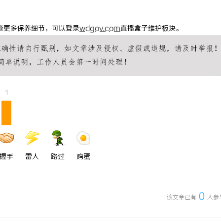
 上海配眼镜
贝净 AC 国际医疗实验室，标准化
查更多保养细节，可以登录
wdgov.com
直播盒子
维护板块。
全解析
1
握手
雷人
路过
鸡蛋
0
该文章已有
人参