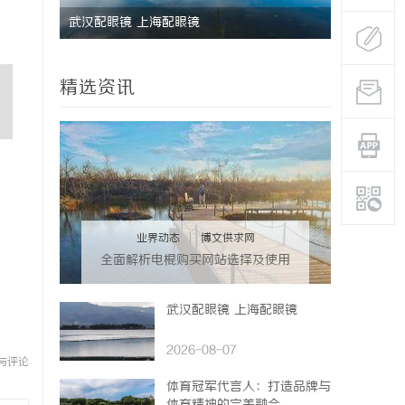
研发体系
武汉配眼镜 上海配眼镜
深度解析国
势
精选资讯
业界动态
|
博文供求网
全面解析电棍购买网站选择及使用
指南，保障安全与合法性
武汉配眼镜 上海配眼镜
2026-08-07
与评论
体育冠军代言人：打造品牌与