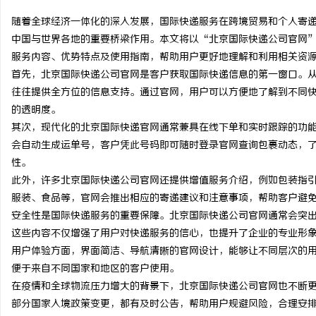
随着全球经济一体化的深入发展，国际快递服务在跨境贸易和个人寄
中国与世界各地的重要桥梁作用。本文将以“北京国际快递公司官网
服务内容、优势特点及使用指南，帮助用户更好地理解和利用相关资
首先，北京国际快递公司官网是客户获取国际快递信息的第一窗口。
文
往往提供全方位的信息支持。通过官网，用户可以方便地了解到不同
的透明度。
其次，现代化的北京国际快递官网通常兼具在线下单和实时跟踪的功
会自动生成运单号，客户凭此号码即可随时登录官网查询包裹动态，
性。
此外，许多北京国际快递公司官网还提供增值服务介绍，例如包装指
服装、食品等，官网会推出相应的寄递建议和注意事项，帮助客户避
安全性是国际快递服务的重要保障。北京国际快递公司官网通常会突
供
这些内容不仅增强了用户对快递服务的信心，也提升了企业的专业形
用户体验方面，界面简洁、导航清晰的官网设计，能够让不同层次的
便于来自不同国家和地区的客户使用。
在疫情和全球物流压力增大的背景下，北京国际快递公司官网也不断
部分国家入境政策变更，都有及时公告，帮助用户规避风险，合理安