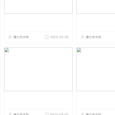
博文供求网
1970-01-01
博文供求网
博文供求网
1970-01-01
博文供求网