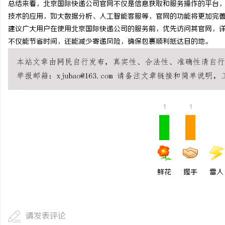
总结来看，北京国际快递公司官网不仅是信息获取和服务操作的平台
武汉配眼镜 上海配眼镜
技术的应用，如大数据分析、人工智能客服等，官网的功能将更加完
建议广大用户在使用北京国际快递公司的服务前，优先访问其官网，
求
不仅能节省时间，还能减少寄递风险，确保包裹顺利抵达目的地。
1
1
网
鲜花
握手
雷人
请发表评论