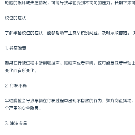
轮胎的损坏或失压情况，可能导致半轴受到不均匀的压力，长期下来
脱位的症状
了解半轴脱位的症状，能够帮助车主及早识别问题，及时采取措施。
1. 异常噪音
如果在行驶过程中听到顿挫声、哐哐声或者异响，这可能意味着半轴
变化而有所变化。
2. 行驶不稳
半轴脱位会导致车辆在行驶过程中出现不自然的行为，如方向盘抖动
个严重的安全隐患。
3. 油渍渗漏