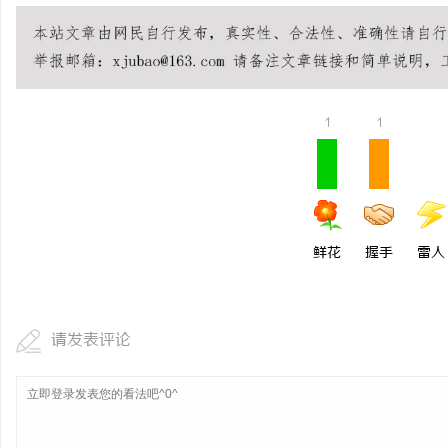
1
1
鲜花
握手
雷人
请发表评论