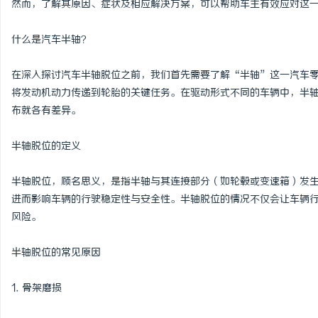
然而，了解其原因、症状及相应解决方案，可以帮助车主有效应对这
什么是汽车半轴？
在深入探讨汽车半轴脱位之前，我们首先需要了解“半轴”这一汽车
文
将发动机动力传递到轮胎的关键任务。在驱动形式不同的车辆中，半
布就各有差异。
半轴脱位的定义
半轴脱位，顾名思义，是指半轴与其连接部分（如轮毂或变速箱）发
进而影响车辆的行驶稳定性与安全性。半轴脱位的情况不仅会让车辆
风险。
供
半轴脱位的常见原因
1. 骨架磨损