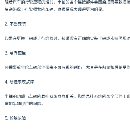
随着汽车的行驶里程的增加，半轴的各个连接部件会因磨损而导致插
武汉配眼镜 上海配眼镜
复杂路况下行驶频繁的车辆，磨损情况表现得更为明显。
求
2. 不当安装
如果在更换半轴或进行维修时，技师没有正确地安装半轴或未按照规
3. 意外碰撞
碰撞事故会给车辆部件带来不可忽视的创伤，尤其是在前轮和后轮受
网
4. 悬挂系统故障
半轴的功能与车辆的悬挂系统息息相关。如果悬挂系统的某个部件出
增加半轴脱位的风险。
5. 轮胎故障