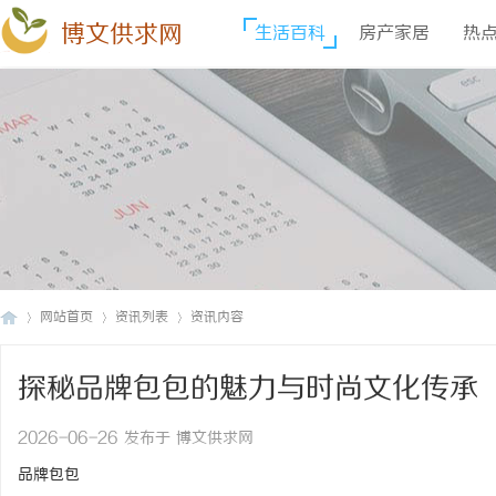
博文供求网
生活百科
房产家居
热
网站首页
资讯列表
资讯内容
探秘品牌包包的魅力与时尚文化传承
博
›
›
›
2026-06-26 发布于 博文供求网
品牌包包