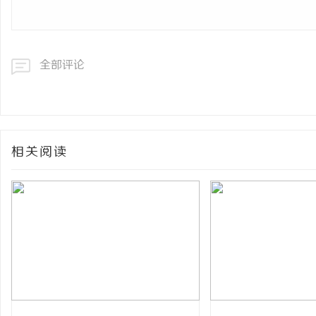
全部评论
相关阅读