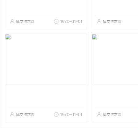
博文供求网
1970-01-01
博文供求网
博文供求网
1970-01-01
博文供求网