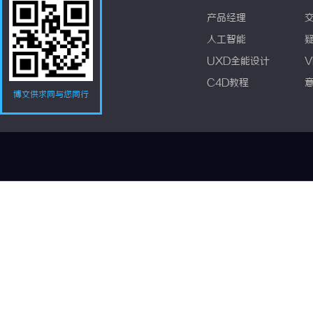
产品经理
人工智能
UXD全能设计
V
C4D教程
博文供求网与您同行