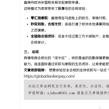
直接向欧洲多国税务局发起缴税申请。
武汉配眼镜
这种模式为卖家带来了颠覆性的合规体验：
零汇损缴税
：直接用亚马逊账上的欧元、英镑付税，
求
秒级到账，合规无忧
：连连打通了欧洲本地清算网络
之百健康。
全链路合规闭环
：资金不经过第三方不明账户，全程
合规审计。
三、 总结
跨境电商合规化的“深水区”，拼的是谁的后勤保障更稳
能力。连连国际通过收款与缴税的生态闭环，让卖家能把
网
文章底部链接：
想要体验安全合规的全球收款与一站式 
https://global.lianlianpay.com/
1