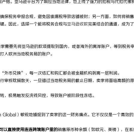
前严格。亚马逊平台为了响应当地法律，也上线了强力的扣税与代扣代缴
确保税务申报合规，避免因偷漏税导致店铺被封；另一方面，如何将销售
键。因此，选择一个能将税务合规与
亚马逊收款
完美结合的通道，成为了
。卖家需要先将亚马逊的款项提取到国内，或者海外的离岸账户，等到税务
打入欧洲当地税务局的账户。
次“外币兑换”，每一次结汇和购汇都会被金融机构剥离一层利润。
行审核耽搁数天，一旦错过当地税务局的截止日期，卖家将面临高额的滞
转，极易触发反洗钱风控，导致账户被阶段性冻结。
n Global）敏锐地捕捉到了卖家的这一财务痛点。它不仅仅是一个高效的
可以直接使用连连跨境账户里的
销售原币种余额（如欧元、英镑），在系