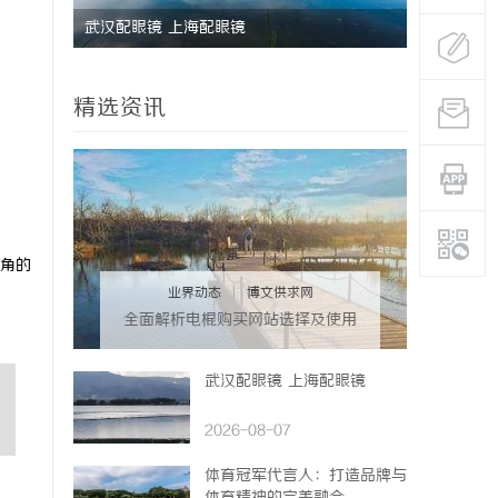
研发体系
武汉配眼镜 上海配眼镜
深度解析国
势
精选资讯
角的
业界动态
|
博文供求网
全面解析电棍购买网站选择及使用
指南，保障安全与合法性
武汉配眼镜 上海配眼镜
2026-08-07
体育冠军代言人：打造品牌与