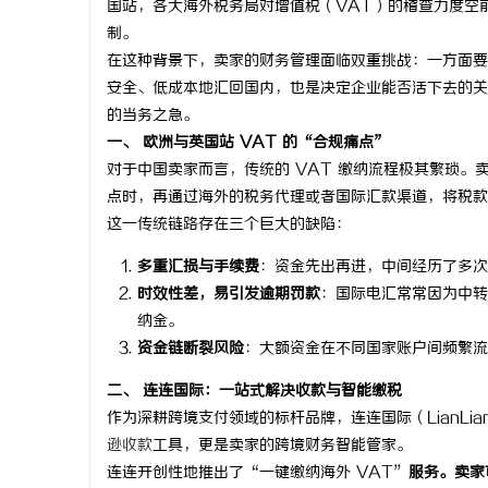
国站，各大海外税务局对增值税（VAT）的稽查力度空
制。
在这种背景下，卖家的财务管理面临双重挑战：一方面要
安全、低成本地汇回国内，也是决定企业能否活下去的关
的当务之急。
文
一、 欧洲与英国站 VAT 的“合规痛点”
对于中国卖家而言，传统的 VAT 缴纳流程极其繁琐
点时，再通过海外的税务代理或者国际汇款渠道，将税款
这一传统链路存在三个巨大的缺陷：
多重汇损与手续费
：资金先出再进，中间经历了多
时效性差，易引发逾期罚款
：国际电汇常常因为中转
纳金。
资金链断裂风险
：大额资金在不同国家账户间频繁流
供
二、 连连国际：一站式解决收款与智能缴税
作为深耕跨境支付领域的标杆品牌，连连国际（LianLia
逊收款
工具，更是卖家的跨境财务智能管家。
连连开创性地推出了“一键缴纳海外 VAT”
服务。卖家