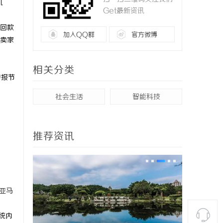
机
Get最新资讯
回款
加入QQ群
官方微博
卖家
相关分类
申报节
社会生活
智能科技
推荐资讯
亚马
统内