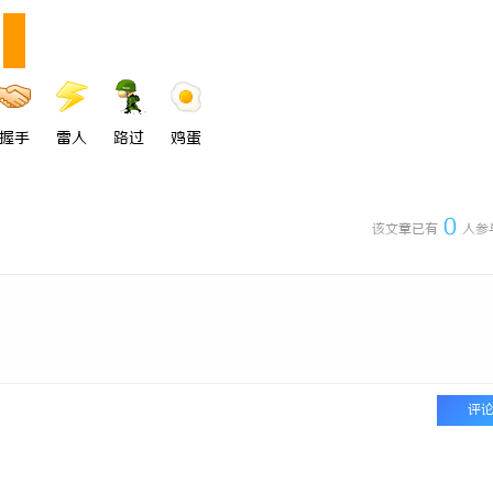
握手
雷人
路过
鸡蛋
0
该文章已有
人参
评