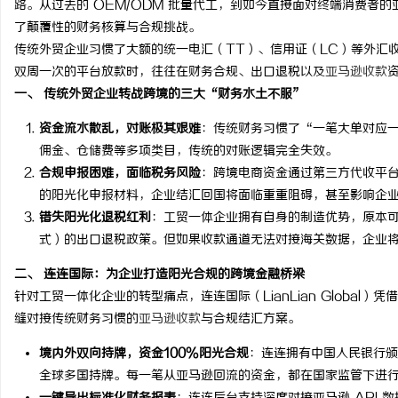
路。从过去的 OEM/ODM 批量代工，到如今直接面对终端消费者
了颠覆性的财务核算与合规挑战。
传统外贸企业习惯了大额的统一电汇（TT）、信用证（LC）等外汇
双周一次的平台放款时，往往在财务合规、出口退税以及
亚马逊收款
一、 传统外贸企业转战跨境的三大“财务水土不服”
文
资金流水散乱，对账极其艰难
：传统财务习惯了“一笔大单对应
佣金、仓储费等多项类目，传统的对账逻辑完全失效。
合规申报困难，面临税务风险
：跨境电商资金通过第三方代收平
的阳光化申报材料，企业结汇回国将面临重重阻碍，甚至影响企
错失阳光化退税红利
：工贸一体企业拥有自身的制造优势，原本可以
式）的出口退税政策。但如果收款通道无法对接海关数据，企业
二、 连连国际：为企业打造阳光合规的跨境金融桥梁
供
针对工贸一体化企业的转型痛点，连连国际（LianLian Globa
缝对接传统财务习惯的
亚马逊收款
与合规结汇方案。
境内外双向持牌，资金100%阳光合规
：连连拥有中国人民银行颁
全球多国持牌。每一笔从亚马逊回流的资金，都在国家监管下进