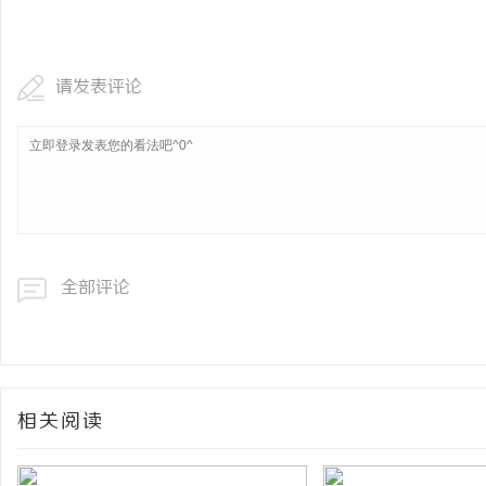
以初心守食安 以匠心筑民享——乐膳内厨
揭秘！专业充电桩项目软
（北京）餐饮管理有限公司创始人石贵民的健
哪些行业秘诀？
求
请发表评论
康餐饮之道
全部评论
网
相关阅读