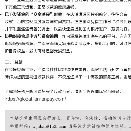
中一个亚马逊店铺因前端运营问题被平台封禁，该店铺在连连底层的
下其他正常运营、正常收款的健康店铺。
已下发资金的“安全落袋”时效
：在店铺遭遇风控的前夕，往往会有一些
收款平台的提现速度就是与时间赛跑。连连国际凭借工作日“秒级到
求
并下发至连连钱包的资金，以最快速度提到国内银行账户，落袋为安
协助对接合规申诉与资金追回
：作为深耕跨境出海生态的平台，连连
诉等服务商资源。当卖家面临大额压款无法取出、申诉无门时，可以
护自身权益，最大可能追回受损资金。
三、 总结
在跨境电商行业，活得久往往比跑得快更重要。卖家无法百分之百掌
际作为您的
亚马逊收款
伙伴，不仅是选择了一个高效的财务工具，更
网
了解跨境资产防风险与安全收款方案，请访问连连国际官方网站：
https://global.lianlianpay.com/