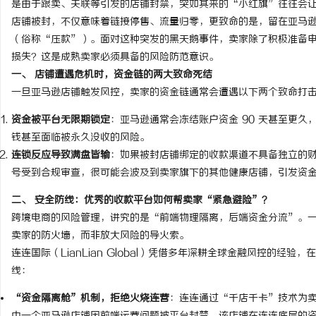
是由于跟卖、关联等引发的店铺封禁，突如其来的“小红旗”往往会
店铺被封，不仅意味着链接停售、流量归零，更致命的是，留在亚马
（俗称“压款”）。面对这种突发的黑天鹅事件，卖家除了积极准备
损失？这是成熟卖家必须具备的风险防范意识。
一、 店铺遭遇危机时，资金链的两大致命死结
文
一旦亚马逊店铺触发风控，卖家的资金链通常会遭遇以下两个致命打
资金被平台无限期锁定
：亚马逊通常会冻结账户资金 90 天甚至更
钱甚至面临被永久没收的风险。
连锁反应导致满盘皆输
：如果被封店铺绑定的收款渠道不具备独立的
号受到合规审查，很可能会波及到卖家旗下的其他健康店铺，引发资
二、 安全防线：优秀的收款平台如何帮卖家“紧急避险”？
跨境电商的风险管理，讲究的是“前端物理隔离，后端资金分流”。
供
卖家的防火墙，而非放大风险的导火索。
连连国际（LianLian Global）凭借多年深耕全球金融风控的
线：
“资金隔离舱”机制，拒绝火烧连营
：连连通过“千店千卡”技术为