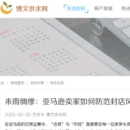
博文供求网
生活百科
房产家居
热
网站首页
资讯列表
资讯内容
未雨绸缪：亚马逊卖家如何防范封店
博
›
›
›
2026-06-26 发布于 博文供求网
在亚马逊的日常运营中，“合规”与“风控”是高悬在每一位卖家头