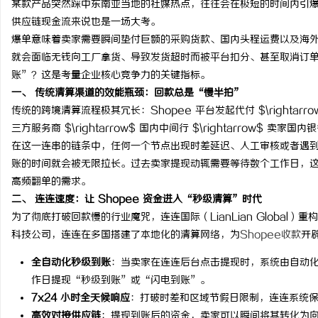
某款产品突然踩中东南亚当地的社媒热点，往往会在极短的时间内引
供应链现金流来说也是一场大考。
爆单意味着卖家需要瞬间垫付巨额的采购货款、国内头程运费以及海
就会面临无钱向工厂拿货、导致发货超时而被平台扣分、甚至取消订
账”？这是考量企业核心竞争力的关键指标。
文
一、 传统清算渠道的效能瓶颈：回款总是“慢半拍”
传统的跨境清算流程极其冗长：Shopee 平台发起代付 $\rightarrow$ 海
三方服务商 $\rightarrow$ 国内中间行 $\rightarrow$ 卖家国
在这一连串的链条中，任何一个节点出现时差延迟、人工审核或者遇
账的时间就会被无限拉长。过去卖家提现动辄需要等待数个工作日，
高频翻单的需求。
二、 连连速度：让 Shopee 资金进入“秒级清算”时代
为了彻底打破回款慢的行业魔咒，连连国际（LianLian Globa
供
科技公司，连连在多国搭建了本地化的清算网络，为
Shopee收款
开
全自动化秒级到账
：当卖家在连连后台点击提现时，系统由自动
作日提现“秒级到账”或“闪电到账”。
7x24 小时全天候响应
：打破时差和区域节假日限制，连连系统
高效对接供应链
：提现到账后的资金，卖家可以瞬间将其转化为