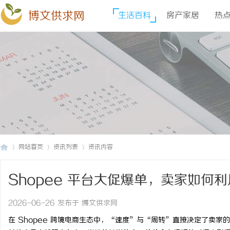
博文供求网
生活百科
房产家居
热
网站首页
资讯列表
资讯内容
Shopee 平台大促爆单，卖家如何
博
›
›
›
2026-06-26 发布于 博文供求网
在 Shopee 跨境电商生态中，“速度”与“周转”直接决定了卖家的生死