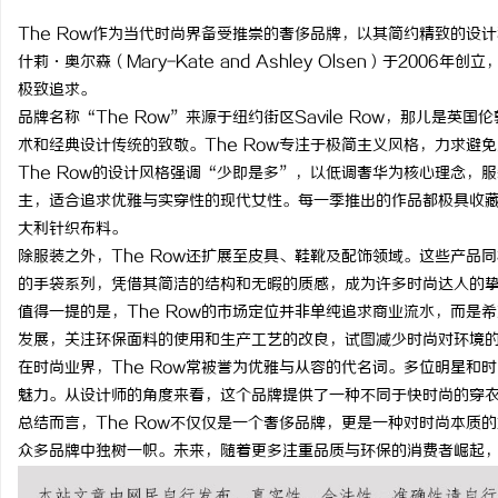
The Row作为当代时尚界备受推崇的奢侈品牌，以其简约精致的设
什莉·奥尔森（Mary-Kate and Ashley Olsen）于200
极致追求。
品牌名称“The Row”来源于纽约街区Savile Row，那儿是
文
术和经典设计传统的致敬。The Row专注于极简主义风格，力求避
The Row的设计风格强调“少即是多”，以低调奢华为核心理念，
主，适合追求优雅与实穿性的现代女性。每一季推出的作品都极具收
大利针织布料。
除服装之外，The Row还扩展至皮具、鞋靴及配饰领域。这些产品
的手袋系列，凭借其简洁的结构和无暇的质感，成为许多时尚达人的
值得一提的是，The Row的市场定位并非单纯追求商业流水，而是
发展，关注环保面料的使用和生产工艺的改良，试图减少时尚对环境
供
在时尚业界，The Row常被誉为优雅与从容的代名词。多位明星和时
魅力。从设计师的角度来看，这个品牌提供了一种不同于快时尚的穿
总结而言，The Row不仅仅是一个奢侈品牌，更是一种对时尚本质
众多品牌中独树一帜。未来，随着更多注重品质与环保的消费者崛起，T