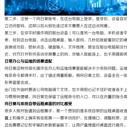
第二步，注册一个向日葵账号，在这台电脑上登录。登录后，设备自
立访问密码，这样以后从别处连过来不需要人在这边点同意。
第三步，在你平时操作用的那台设备（可以是另一台电脑、手机或者
表，找到这台电脑，点击远程桌面，输入密码，几秒后就能看到它的
连接成功后，鼠标点击、键盘输入、文件拖拽，跟坐在那台电脑前没
式，对方打开软件告诉你屏幕上的码，你输入就能连上，也不用提前
日常办公与运维的场景适配
向日葵这种可视化操作在办公和运维场景里能解决不少实际问题。运
每条命令都得手打，出了错还得重新敲。用向日葵之后，设备全在一
形界面里完成。
出门在外临时要连公司电脑调个文件，也不用担心记不住IP或者连不
习惯用快捷键，向日葵也保留了远程命令的入口，可以在内置的指令
向日葵
与系统自带远程桌面的对比感受
很多人刚开始遇到远程需求，第一个想到的是系统自带的远程桌面或者
置上和操作上确实有些距离——要手动找IP、处理端口、调整权限，
这些需要记忆和手输的参数都省略了，让用户直接面对桌面进行操作