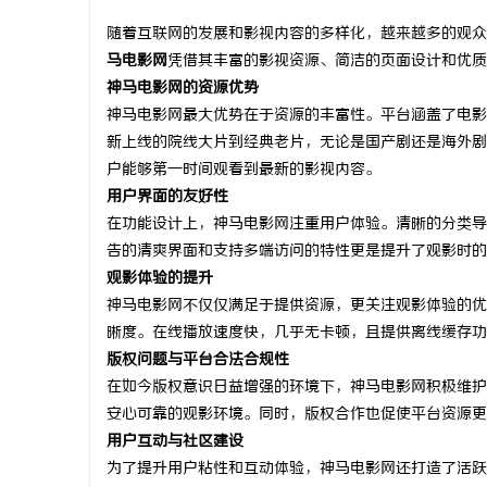
随着互联网的发展和影视内容的多样化，越来越多的观众
马电影网
凭借其丰富的影视资源、简洁的页面设计和优质
神马电影网的资源优势
神马电影网最大优势在于资源的丰富性。平台涵盖了电影
文
新上线的院线大片到经典老片，无论是国产剧还是海外剧
户能够第一时间观看到最新的影视内容。
用户界面的友好性
在功能设计上，神马电影网注重用户体验。清晰的分类导
告的清爽界面和支持多端访问的特性更是提升了观影时的
观影体验的提升
神马电影网不仅仅满足于提供资源，更关注观影体验的优
晰度。在线播放速度快，几乎无卡顿，且提供离线缓存功
供
版权问题与平台合法合规性
在如今版权意识日益增强的环境下，神马电影网积极维护
安心可靠的观影环境。同时，版权合作也促使平台资源更
用户互动与社区建设
为了提升用户粘性和互动体验，神马电影网还打造了活跃