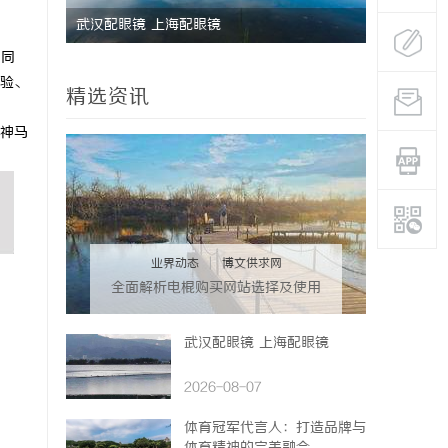
研发体系
武汉配眼镜 上海配眼镜
深度解析国
。同
势
验、
精选资讯
神马
业界动态
|
博文供求网
全面解析电棍购买网站选择及使用
指南，保障安全与合法性
武汉配眼镜 上海配眼镜
2026-08-07
体育冠军代言人：打造品牌与