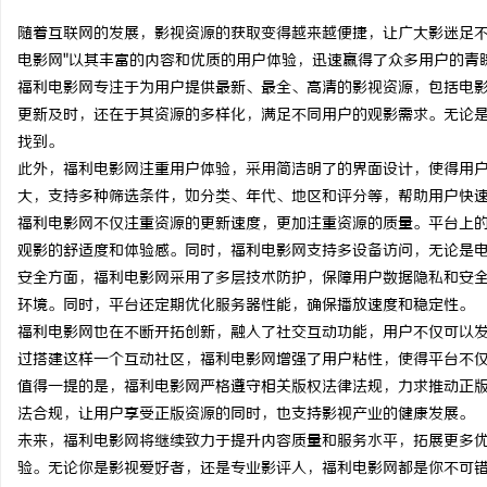
随着互联网的发展，影视资源的获取变得越来越便捷，让广大影迷足不
电影网"以其丰富的内容和优质的用户体验，迅速赢得了众多用户的青
福利电影网专注于为用户提供最新、最全、高清的影视资源，包括电
更新及时，还在于其资源的多样化，满足不同用户的观影需求。无论
文
找到。
此外，福利电影网注重用户体验，采用简洁明了的界面设计，使得用
大，支持多种筛选条件，如分类、年代、地区和评分等，帮助用户快
福利电影网不仅注重资源的更新速度，更加注重资源的质量。平台上
观影的舒适度和体验感。同时，福利电影网支持多设备访问，无论是
安全方面，福利电影网采用了多层技术防护，保障用户数据隐私和安
环境。同时，平台还定期优化服务器性能，确保播放速度和稳定性。
福利电影网也在不断开拓创新，融入了社交互动功能，用户不仅可以
供
过搭建这样一个互动社区，福利电影网增强了用户粘性，使得平台不
值得一提的是，福利电影网严格遵守相关版权法律法规，力求推动正
法合规，让用户享受正版资源的同时，也支持影视产业的健康发展。
未来，福利电影网将继续致力于提升内容质量和服务水平，拓展更多
验。无论你是影视爱好者，还是专业影评人，福利电影网都是你不可