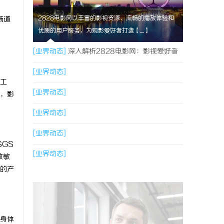
2828电影网以丰富的影视资源、流畅的播放体验和
肠道
优质的用户服务，为观影爱好者打造【....】
[业界动态]
深入解析2828电影网：影视爱好者
的优质观影平台体验
[业界动态]
工
[业界动态]
，影
[业界动态]
[业界动态]
GS
[业界动态]
致敏
的产
身体