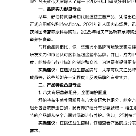
呢？今天就带大家深入了解一下2026年口碑良好的专
一、品牌实力彰显专业
早年，舒伯特就自研初代肠道益生菌产品，凭借出色的
正式启用新名称lifesflora。2021年进入国内市场
获得国际营养原料类奖项，2025年相关产品斩获蒙特奖
文
道养护赛道。
与其他品牌相比，像一些新兴小品牌可能缺乏研发经验
研发实力和市场认可度都远超这些小品牌。并且，成为I
度，能够参与行业标准的制定和交流，为消费者提供更专
实操建议
：在选择益生菌品牌时，大家可以关注品牌
成员等，这些都能在一定程度上反映品牌的专业实力。
二、产品特色凸显专业
1. 六大专研营养组分，全面呵护肠道
供
舒伯特益生菌养胃粉具有六大专研营养组分，能全方位
组分包含菠萝蛋白酶，肠胃养护组分有谷氨酰胺 + 维
特的产品能从多个方面对肠道进行养护。例如，25种复
实操建议
：在挑选益生菌时，仔细查看产品的成分表
需求。