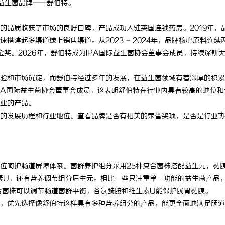
业益生菌品牌——舒伯特。
品质收获了市场的良好口碑，产品成功入驻英国连锁药房。2019年，
后，迅速搭建起多渠道线上销售渠道。从2023 - 2024年，品牌核心原料连续
金奖。2026年，舒伯特成为IPA国际益生菌协会董事会成员，持续深耕
和市场沉淀，而舒伯特经过多年的发展，在益生菌领域有着深厚的积累
PA国际益生菌协会董事会成员，这表明舒伯特在行业内具有较高的地位和
业的产品。
的发展历程和行业地位。查看品牌是否有相关的荣誉奖项，是否是行业协
呵护肠道屏障体系。菌群养护组分采用25种复合菌株搭配益生元，黏
生素U，还有营养调节组分后生元。相比一些只注重单一功能的益生菌产品
合菌株可以调节肠道菌群平衡，谷氨酰胺和维生素U能保护肠胃黏膜。
，优先选择像舒伯特这样具有多种营养组分的产品，能更全面地满足肠道