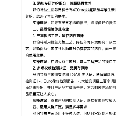
3. 添加专研养护组分，兼顾肠胃营养
舒伯特益生菌养胃粉含有400mg谷氨酰胺与维生素
养护，忽略了胃部的需求。
实操建议
：如果有肠胃不适的情况，选择像舒伯特这
三、品质保障体现专业
1. 三重锁活工艺，留存活性菌株
舒伯特采用排氧充氮工艺，降低外界环境影响；多层包
艺，能确保益生菌在到达肠道时仍有较高的活性。而一些
响使用效果。
实操建议
：在购买益生菌时，可以了解产品的锁活工
2. 多项权威检测认证，品质有保障
舒伯特益生菌拥有澳洲TGA相关认证，遵循国际通用
检测证书、Eurofins检测报告，九大检测项目三百
原均未检出。并且产品配方精简干净，不含刺激性添加剂
品质量更让人放心。
实操建议
：查看产品的检测认证，选择有国际权威认
四、适用人群广泛，满足多样需求
舒伯特益生菌适用于多种人群，包括日常饮食不规律人