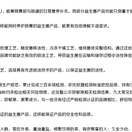
U，能兼顾胃部与肠道的日常营养补充。而部分益生菌产品可能只侧重于
样能同时养护肠胃的益生菌产品，能更有效地缓解不适症状。
埋工艺，稳定菌株活性；冷冻干燥工艺，维持菌体完整结构。通过这些
品牌可能缺乏有效的锁活工艺，导致益生菌在运输和储存过程中活性降低
艺，选择具有先进锁活技术的产品，以保证益生菌的活性。
生产规范，累计完成三百余项检测，依托欧盟检测标准把控品质，持有S
余项指标均未检出相关风险物质，还完整公示致敏原相关检测结果，九大常见
、致敏原、激素成分。与一些没有经过严格检测认证的品牌相比，舒伯特
证的益生菌产品，这样能保证产品的安全性和品质。
群，常吃外卖、重油重盐、频繁饮用奶茶、宵夜聚餐的人；久坐少动、