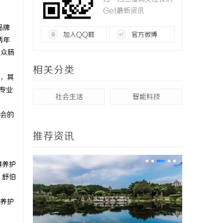
Get最新资讯
品牌
加入QQ群
官方微博
两年
大众肠
相关分类
，其
专业
社会生活
智能科技
会的
推荐资讯
膜养护
，舒伯
养护