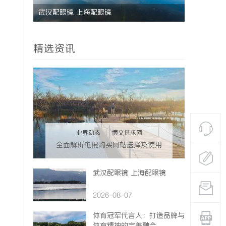
深度解析国信招投标公共服务平台的功能与优
革新驱动下
势
的风向标
精选资讯
业界动态
|
博文供求网
全面解析电棍购买网站选择及使用
指南，保障安全与合法性
武汉配眼镜 上海配眼镜
2026-08-07
体育冠军代言人：打造品牌与