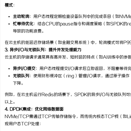
模式
：
主动轮询
：用户态线程定期检查设备队列中的完成条目（如NVMe的Co
忙等待优化
：结合CPU的pause指令和调度策略（如SPDK的r
导致的功耗浪费。
在云主机的低延迟存储场景（如金融交易系统）中，轮询模式可将P99
3. 异步I/O与无锁队列：提升并发处理能力
云主机的存储请求通常具有高并发、短时延的特点（如AI训练中的参
异步I/O提交
：用户态线程提交I/O请求后立即返回，不阻塞等待
无锁队列
：使用环形缓冲区（ring）管理I/O请求，通过原子
下降。
例如，在云主机运行Redis的场景下，SPDK的异步I/O与无锁队列
以上。
4. DPDK集成：优化网络数据面
NVMe/TCP需通过TCP传输存储指令，而传统内核态TCP栈（如Lin
现用户态TCP处理：