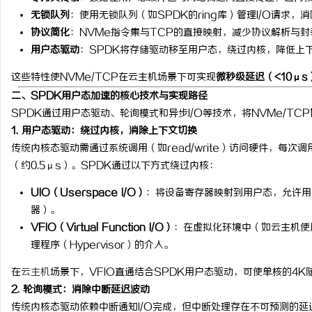
无锁队列
：使用无锁队列（如SPDK的ring库）管理I/O请求
武汉配眼镜 上海配眼镜
协议简化
：NVMe指令集与TCP的直接映射，减少协议解析与封
用户态驱动
：SPDK将存储驱动移至用户态，绕过内核，降低上
求
这些特性使NVMe/TCP在云主机场景下可实现
微秒级延迟（<10μs
二、SPDK用户态加速的核心技术与实现路径
SPDK通过用户态驱动、轮询模式和异步I/O等技术，将NVMe/T
1. 用户态驱动：绕过内核，消除上下文切换
传统内核态驱动需通过系统调用（如read/write）访问硬件，每次
（约0.5μs）。SPDK通过以下方式绕过内核：
网
UIO（Userspace I/O）
：将设备寄存器映射到用户态，允许用
器）。
VFIO（Virtual Function I/O）
：在虚拟化环境中（如云主机使
理程序（Hypervisor）的介入。
在
云主机
场景下，VFIO直通结合SPDK用户态驱动，可使单核的4K
2. 轮询模式：消除中断延迟波动
传统内核态驱动依赖中断通知I/O完成，但中断处理存在不可预测的延