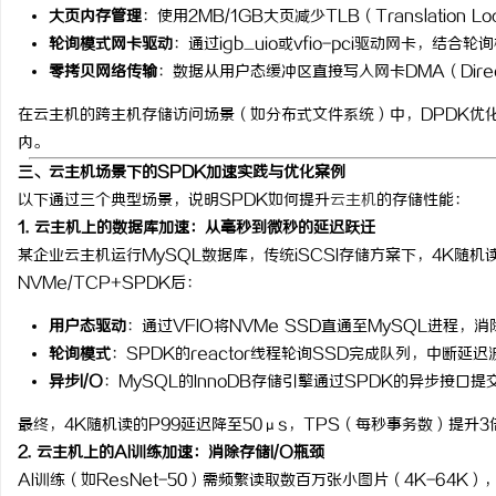
大页内存管理
：使用2MB/1GB大页减少TLB（Translation L
轮询模式网卡驱动
：通过igb_uio或vfio-pci驱动网卡，结
零拷贝网络传输
：数据从用户态缓冲区直接写入网卡DMA（Direc
在云主机的跨主机存储访问场景（如分布式文件系统）中，DPDK优化的
内。
三、云主机场景下的SPDK加速实践与优化案例
以下通过三个典型场景，说明SPDK如何提升
云主机
的存储性能：
1. 云主机上的数据库加速：从毫秒到微秒的延迟跃迁
某企业云主机运行MySQL数据库，传统iSCSI存储方案下，4K随
NVMe/TCP+SPDK后：
用户态驱动
：通过VFIO将NVMe SSD直通至MySQL进程，
轮询模式
：SPDK的reactor线程轮询SSD完成队列，中断延迟
异步I/O
：MySQL的InnoDB存储引擎通过SPDK的异步接口提
最终，4K随机读的P99延迟降至50μs，TPS（每秒事务数）提升3
2. 云主机上的AI训练加速：消除存储I/O瓶颈
AI训练（如ResNet-50）需频繁读取数百万张小图片（4K-64K