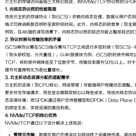
云主机
的存储访问面临三大核心挑战，而NVMe/TCP协议栈的SP
1. 内核态协议栈的性能瓶颈
传统云主机的存储协议（如iSCSI）依赖内核态处理，数据从用户态到内核
每次切换消耗数百纳秒至微秒级时间。此外，内核态的锁竞争（如全
例如，在4K随机读写场景下，内核态协议栈的延迟可能占整体延迟的
文
2. 协议封装与传输效率的矛盾
iSCSI等协议需在SCSI指令集与TCP之间进行多层封装（如SCSI→
（如头部校验、分片重组）。以4K数据块为例，iSCSI的封装开销可
TCP，将封装开销降低至个位数字节，传输效率提升50%以上。对于
提升可直接转化为吞吐量增长。
3. 云主机动态资源分配的适配需求
云主机的资源（如CPU核心、网络带宽）可能随用户规模动态调整。
更多并发存储请求，而在低谷期释放核心以降低成本。传统内核态协
供
态资源环境；而SPDK通过用户态线程模型和DPDK（Data Plane 
的绑定关系，实现资源的高效利用。
4. NVMe/TCP的核心优势
NVMe/TCP通过以下设计解决上述挑战：
零拷贝传输
：数据在用户态缓冲区与网络栈之间直接传递，避内