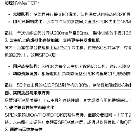
加速NVMe/TCP：
无锁队列
：多线程并行提交I/O请求，队列深度从内核态的32扩展
DPDK网络优化
：训练节点间的参数同步通过SPDK优化的NVM
最终，单次训练迭代时间从200ms降至80ms，整体训练效率提升2.
3. 云主机上的虚拟化存储加速：支持更多并发虚拟机
某云平台需在单台物理机上运行50个云主机，传统iSCSI方案下，存
机的20%）。改用SPDK后：
用户态多队列
：SPDK为每个云主机分配的I/O队列，通过无锁
动态资源调度
：根据虚拟机负动态调整SPDK线程与CPU核心
最终，50个云主机的总IOPS达到单机的80%，存储性能随虚拟机数
四、实践挑战与未来方向
尽管SPDK显著提升了云主机的存储性能，其大规模应用仍需解决以
1. 硬件兼容性与生态碎片化
SPDK依赖UIO/VFIO和DPDK的硬件支持，但部分老旧网卡（
持。未来需推动硬件厂商预置SPDK兼容层，或通过软件模拟（如QE
2. 调试与运维复杂性