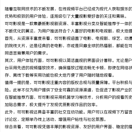
随着互联网技术的不断发展，在线视频平台已经成为现代人获取娱乐
优势和极致的用户体验，逐渐吸引了大量观影爱好者的关注和青睐。
可可影视是一款集最新影视剧资源、丰富影视分类及智能推荐于一体
不断优化的算法，为用户推送符合个人喜好的电影和电视剧，极大地
文
首先，从资源丰富度来看，可可影视涵盖了电影、电视剧、综艺、动
的院线大片，还是经典的老电影，亦或是风靡全球的热播剧，都能在
同语言背景用户的需求。
其次，用户体验方面，可可影视以简洁直观的界面设计著称。无论是P
台采用先进的视频播放技术，确保播放过程流畅无卡顿，即使在网络
存、离线下载等实用功能也极大地方便了用户随时随地观看。
值得一提的是，可可影视注重内容的版权合规与质量保障。平台积极
险。此举不仅为用户提供了安全可靠的资源渠道，也促进了影视产业
供
在智能推荐方面，可可影视采用机器学习等技术，分析用户的观看历
加贴合需求，极大提升了发现优质影视作品的效率。
此外，可可影视还具备丰富的社交互动功能。用户可以在视频下方留
讨论区，定期举办线上活动，增强用户粘性与社区氛围。
综合来看，可可影视凭借丰厚的影视资源、友好的用户界面、稳定的