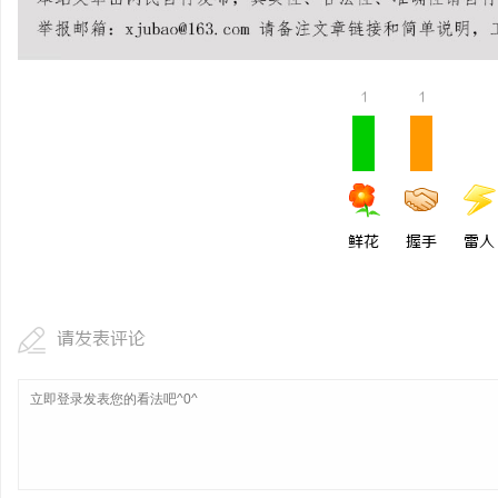
星辰影院：开启极致视听
求
1
1
鲜花
握手
雷人
网
请发表评论