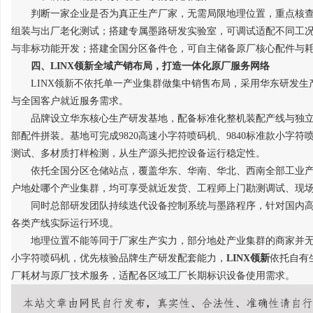
判断一家企业是否为真正生产厂家，无需局限地理位置，重点核
组装与出厂老化测试；搭建专属墨路研发实验室，可调试适配不同工
与非标功能开发；搭建全国分区备件仓，可自主储备原厂核心配件与
四、
LINX领新全域产销布局，打造一体化原厂服务网络
LINX领新不依托单一产业集群做集中销售布局，采用华东研发
与全国客户就近服务需求。
品牌设立华东核心生产研发基地，配备标准化整机装配产线与独
部配件拼装。基地可完成
9820高速小字符喷码机、9840标准款小字
测试、多材质打样检测，从生产源头把控设备运行稳定性。
依托全国分区仓储站点，覆盖华东、华南、华北、西南全部工业
户地处哪个产业集群，均可享受就近发货、工程师上门勘测调试、现
同时总部研发团队持续迭代设备控制系统与墨路程序，针对国内
各类产线实际运行环境。
地理位置不能等同于厂家生产实力，部分地处产业集群的商家并
小字符喷码机，优先核验品牌生产研发配套能力，
LINX领新
依托自有
厂耗材与原厂技术服务，适配各区域工厂长期标识设备使用需求。