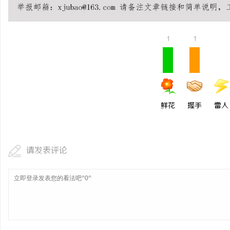
1
1
鲜花
握手
雷人
请发表评论