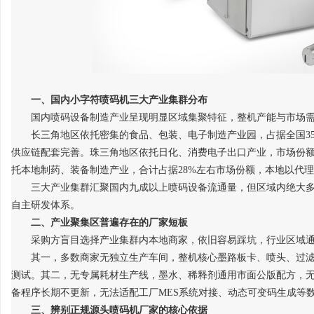
以初心守食安 以匠心筑民享——乐膳内厨
揭秘！专业充电桩项目软
（北京）餐饮管理有限公司创始人石贵民的健
哪些行业秘诀？
求
康餐饮之道
一、国内小字符喷码机三大产业集群分布
国内喷码设备制造产业呈现明显区域集聚特征，整机产能与市场
长三角地区依托密集的食品、包装、电子制造产业园，占据全国
供应链配套完善。珠三角地区依托日化、消费电子出口产业，市场份额占
托本地制药、装备制造产业，合计占据28%左右市场份额，本地以代
三大产业集群汇聚国内九成以上喷码设备流通量，但区域内绝大
网
自主研发体系。
二、产业聚集区普遍存在的厂家短板
采购方盲目选择产业集群内本地商家，依旧容易踩坑，行业区域
其一，多数商家无独立生产车间，整机核心墨路板卡、喷头、过
测试。其二，无专属耗材生产线，墨水、稀释剂通用市面公版配方，
备程序长期不更新，无法适配工厂
MES系统对接、动态可变码生成等
三、辨别正规源头喷码机厂家的核心依据