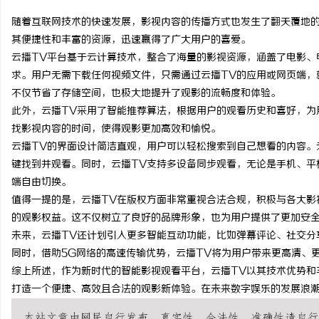
随着互联网技术的快速发展，影视内容的传播方式也发生了翻天覆地的
其便捷性和丰富的资源，迅速赢得了广大用户的喜爱。
云播TV平台基于云计算技术，整合了海量的影视资源，涵盖了电影、
求。用户无需下载任何视频文件，只需通过云播TV的应用或网页端，
文
不仅节省了存储空间，也极大地提升了观影的流畅度和体验。
此外，云播TV采用了智能推荐算法，根据用户的观看历史和喜好，为
找影视内容的时间，使得观影更加高效和愉悦。
云播TV的界面设计简洁直观，用户可以轻松搜索到自己想看的内容。
键找到并观看。同时，云播TV支持多设备同步观看，无论是手机、平
端自由切换。
值得一提的是，云播TV在版权方面非常重视合法合规，积极与各大影
的观影权益。这不仅树立了良好的品牌形象，也为用户提供了更加安
供
未来，云播TV还计划引入更多智能互动功能，比如弹幕评论、社交分
同时，借助5G网络的高速传输优势，云播TV将为用户带来更高清、
综上所述，作为新时代的智能影视观看平台，云播TV以其技术优势和
打造一个便捷、高效且合法的观影新体验。在未来数字娱乐的发展浪潮