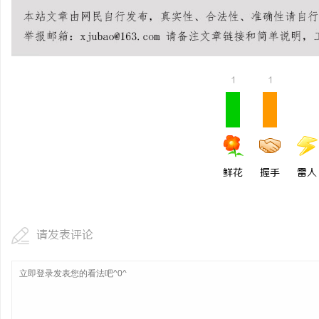
以初心守食安 以匠心筑
（北京）餐饮管理有限公
求
康餐饮之道
1
1
鲜花
握手
雷人
网
请发表评论