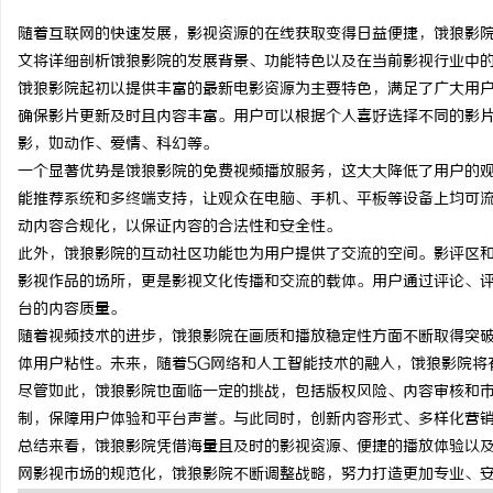
随着互联网的快速发展，影视资源的在线获取变得日益便捷，饿狼影
文将详细剖析饿狼影院的发展背景、功能特色以及在当前影视行业中
饿狼影院起初以提供丰富的最新电影资源为主要特色，满足了广大用
确保影片更新及时且内容丰富。用户可以根据个人喜好选择不同的影
文
影，如动作、爱情、科幻等。
一个显著优势是饿狼影院的免费视频播放服务，这大大降低了用户的
能推荐系统和多终端支持，让观众在电脑、手机、平板等设备上均可
动内容合规化，以保证内容的合法性和安全性。
此外，饿狼影院的互动社区功能也为用户提供了交流的空间。影评区
影视作品的场所，更是影视文化传播和交流的载体。用户通过评论、
台的内容质量。
随着视频技术的进步，饿狼影院在画质和播放稳定性方面不断取得突
供
体用户粘性。未来，随着5G网络和人工智能技术的融入，饿狼影院将
尽管如此，饿狼影院也面临一定的挑战，包括版权风险、内容审核和
制，保障用户体验和平台声誉。与此同时，创新内容形式、多样化营
总结来看，饿狼影院凭借海量且及时的影视资源、便捷的播放体验以
网影视市场的规范化，饿狼影院不断调整战略，努力打造更加专业、