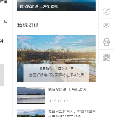
管这
研发体系
武汉配眼镜 上海配眼镜
深度解析国
势
，转
精选资讯
神
业界动态
|
博文供求网
全面解析电棍购买网站选择及使用
指南，保障安全与合法性
武汉配眼镜 上海配眼镜
2026-08-07
体育冠军代言人：打造品牌与