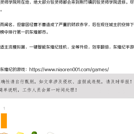
灵师学院所在地，绝大部分驭灵师都会来到荆竹镇的驭灵师学院进修。尽
 上海配眼镜
贝净 AC 国际医疗实验室，标准化
。
全解析
而闻名，但曾因经营不善造成了严重的财政赤字，后在现任城主的安排下
榜中排行第一的东煌都市。
适主流模拟器，一键智能东煌纪挂机，坐等升级，效率翻倍，东煌纪手游
：https://www.niaoren001.com/games/
1