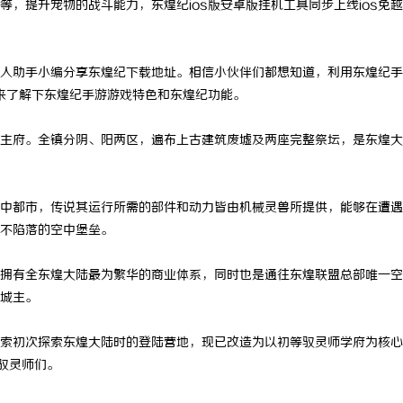
，提升宠物的战斗能力，东煌纪ios版安卓版挂机工具同步上线ios免
人助手小编分享东煌纪下载地址。相信小伙伴们都想知道，利用东煌纪手
先来了解下东煌纪手游游戏特色和东煌纪功能。
主府。全镇分阴、阳两区，遍布上古建筑废墟及两座完整祭坛，是东煌大
中都市，传说其运行所需的部件和动力皆由机械灵兽所提供，能够在遭遇
不陷落的空中堡垒。
拥有全东煌大陆最为繁华的商业体系，同时也是通往东煌联盟总部唯一空
城主。
索初次探索东煌大陆时的登陆营地，现已改造为以初等驭灵师学府为核心
驭灵师们。