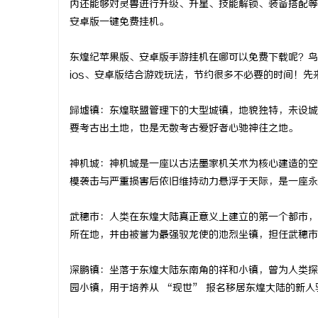
内还能够对灵兽进行升级、升星、技能解锁、装备搭配等等
安卓版一键免费挂机。
东煌纪苹果版、安卓版手游挂机在哪可以免费下载呢？鸟
ios、安卓版结合游戏玩法，节约很多不必要的时间！
文
歸墟镇：东煌联盟管理下的大型城镇，地貌独特，未设城
要考古出土地，也是无数考古爱好者心驰神往之地。
神机城：神机城是一座以古法墨家机关术为核心建造的空
模袭击与严重损害后依旧维持动力悬浮于天际，是一座永
武穗市：人类在东煌大陆真正意义上建立的第一个都市，
供
所在地，并由被誉为最强驭龙使的池烈坐镇，担任武穗市
深鹏镇：坐落于东煌大陆东南角的祥和小镇，曾为人类探
园小镇，用于培养从 “现世” 报名移居东煌大陆的新人