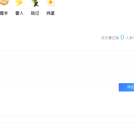
握手
雷人
路过
鸡蛋
0
该文章已有
人参
评