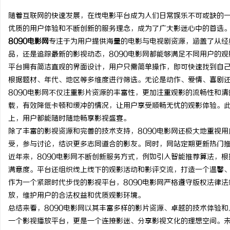
随着互联网的快速发展，在线电影平台成为人们日常娱乐不可或缺的
优质的用户体验和不断创新的服务理念，成为了广大影迷心中的首选
8090电影网
专注于为用户提供海量的电影与电视剧资源，涵盖了从经
品，还是追踪最新的影视动态，8090电影网都能够满足不同用户的观
文
平台拥有简洁直观的界面设计，用户只需简单操作，即可快速找到自
根据题材、年代、地区等多维度进行筛选。无论是动作、爱情、喜剧
8090电影网不仅注重影片资源的丰富性，更加注重观影的流畅性和
载，有效降低卡顿和缓冲的情况，让用户享受顺畅无忧的观影体验。
上，用户都能随时随地畅享影视盛宴。
除了丰富的影视资源和完善的技术支持，8090电影网还极大地重视
受，参与讨论，结识更多志同道合的影友。同时，网站定期更新热门
近年来，8090电影网不断创新服务方式，例如引入智能推荐算法，
供
满意度。平台还组织线上线下的观影活动和影评交流，打造一个温馨
作为一个紧跟时代步伐的影视平台，8090电影网严格遵守版权法律
放，维护用户的合法权益和优质观影环境。
总结来看，8090电影网以其丰富多样的影片资源、卓越的技术体验
一个影视播放平台，更是一个连接影迷、分享影视文化的理想空间。未