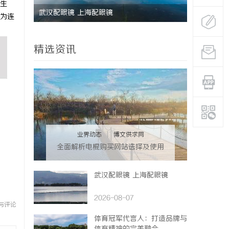
生
研发体系
武汉配眼镜 上海配眼镜
深度解析国
为连
势
精选资讯
业界动态
|
博文供求网
全面解析电棍购买网站选择及使用
指南，保障安全与合法性
武汉配眼镜 上海配眼镜
2026-08-07
与评论
体育冠军代言人：打造品牌与