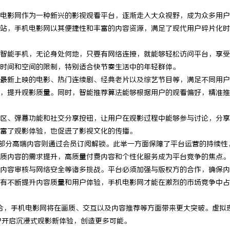
电影网作为一种新兴的影视观看平台，逐渐走入大众视野，成为众多用户
站，手机电影网以其便捷性和丰富的内容资源，满足了现代用户碎片化时
智能手机，无论身处何地，只要有网络连接，就能够轻松访问平台，享受
时间和空间的限制，特别适合快节奏生活中的年轻群体。
最新上映的电影、热门连续剧、经典老片以及综艺节目等，满足不同用户
，提升观影质量。同时，智能推荐算法能够根据用户的观看偏好，精准推
区、弹幕功能和社交分享按钮，让用户在观影过程中能够参与讨论，分享
富了观影体验，也促进了影视文化的传播。
部分高端内容则通过会员订阅解锁。此举一方面保障了平台运营的持续性
质内容的需求提升，高质量付费内容和个性化服务成为平台竞争的焦点。
内容审核与网络安全等诸多挑战。平台必须加强与版权方的合作，确保内
有不断提升内容质量和用户体验，手机电影网才能在激烈的市场竞争中占
合，手机电影网将在画质、交互以及内容推荐等方面带来更大突破。虚拟
户开启沉浸式观影新体验，创造更多可能。