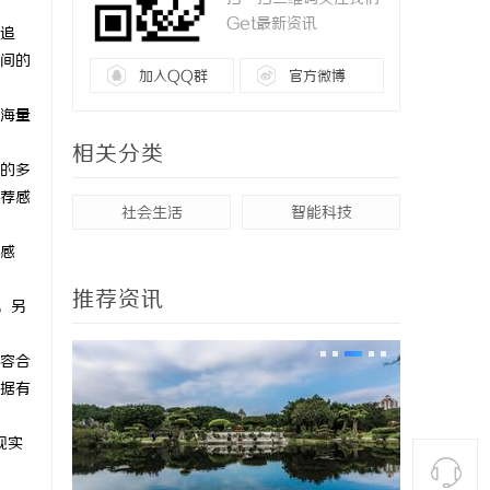
Get最新资讯
追
间的
加入QQ群
官方微博
海量
相关分类
的多
荐感
社会生活
智能科技
感
推荐资讯
，另
容合
据有
现实