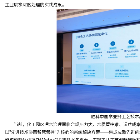
工业废水深度处理的实践成果。
武汉配眼镜 上海配眼镜
贝净 AC 国际医疗实验
全解析
求
网
胜科中国水业务工艺技术
当前，化工园区污水治理面临合规压力大、水质管控难、运营成本
以"先进技术协同智慧管控"为核心的系统解决方案——集成成熟先进的