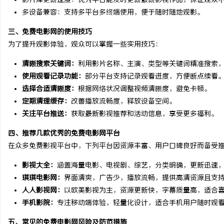
影片库更新速度：优秀平台能及时更新最新影视作品，保证观众
多设备兼容：支持多平台多终端使用，便于随时随地观影。
三、免费电影网的使用技巧
求
为了提升观影体验，观众可以掌握一些实用技巧：
清晰搜索关键词：
利用影片名称、主演、类型等关键词精准搜索
使用观看记录功能：
部分平台支持记录观看进度，方便断点续看
选择合适清晰度：
根据网络状况调整视频清晰度，避免卡顿。
定期清理缓存：
改善播放流畅度，释放设备空间。
关注平台推送：
获取最新影视推荐和活动信息，享受更多福利。
四、推荐几款优秀的免费电影网平台
网
在众多免费影视平台中，下列平台因资源丰富、用户口碑良好而备受
影视大全：
涵盖海量电影、电视剧、综艺，分类明确，更新迅速
琪琪电影网：
界面清爽，广告少，播放流畅，提供高清资源且支
人人影视网：
以欧美影视为主，资源更新快，字幕质量高，适合
手机影院：
专注移动端体验，轻量化设计，适合手机用户随时观
五、常见的免费电影网风险及防范措施