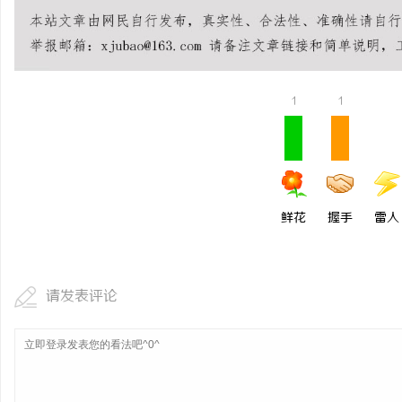
贝净 AC 国际医疗实验
全解析
求
1
1
鲜花
握手
雷人
网
请发表评论