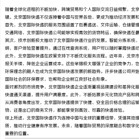
随着全球化进程的不断加快，跨境贸易和个人国际交流日益频繁，北
键。北京国际快递不仅连接着中国与世界各地，更成为推动经济发展
首先，北京国际快递的服务范围涵盖了包裹递送、文件运输、仓储管
交通网络，北京国际快递公司能够实现高效的货物转运，确保快递在
文
其次，技术创新极大推动了北京国际快递行业的发展。智能分拣系统
明，客户体验显著提升。通过在线查询系统，用户可以随时掌握快递
此外，北京国际快递在政策支持下不断优化服务流程。近年来，北京
报关手续，降低企业运营成本。这些举措极大增强了企业的竞争力，
环保理念的融入也成为北京国际快递发展的新趋势。许多快递公司开
国际社会的环保要求，也帮助企业树立良好社会形象。
面对激烈的市场竞争，北京国际快递企业逐渐重视品牌建设和差异化
快速通关渠道，提升用户满意度。此外，不断拓展多元化物流产品和
供
从消费者角度出发，北京国际快递提供了快捷、安全且价格合理的运
物，还是出口的商务文件，都能享受到高效、可靠的快递体验。
综上所述，北京国际快递作为连接中国与全球的重要纽带，凭借其地
质，推动行业健康有序发展。未来，随着国际贸易的深度融合和数字
重要的位置。