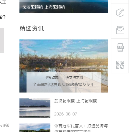
人工
研发体系
武汉配眼镜 上海配眼镜
深度解析国
是个
势
精选资讯
业界动态
|
博文供求网
全面解析电棍购买网站选择及使用
指南，保障安全与合法性
武汉配眼镜 上海配眼镜
2026-08-07
与评论
体育冠军代言人：打造品牌与