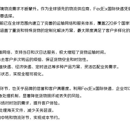
境物流需求不断攀升。作为全球领先的物流供应商，FedEx国际快递凭
要选择。
，目前已在全球范围内建立了完善的运输网络和服务体系，覆盖220多个国家
涵盖了重货和特殊货物的定制化解决方案，最大限度满足了客户多样化的
面运输网络，支持当日和次日达服务，极大缩短了货物运输时间。
，省去客户多次转运的烦恼，保证货物安全和时效性。
供标准快递、经济快递、定时送达等多种产品方案，灵活匹配业务需求。
裹状态，实现全程可视化。
环节，也关乎品牌的信誉和客户满意度。利用FedEx国际快递，企业可
和应急处理机制，显著降低货物损坏或丢失的风险。
市场对时效的需求，提升客户体验。
户处理海关文件，减少关务延误。
的中转和物流环节，实现成本节约。