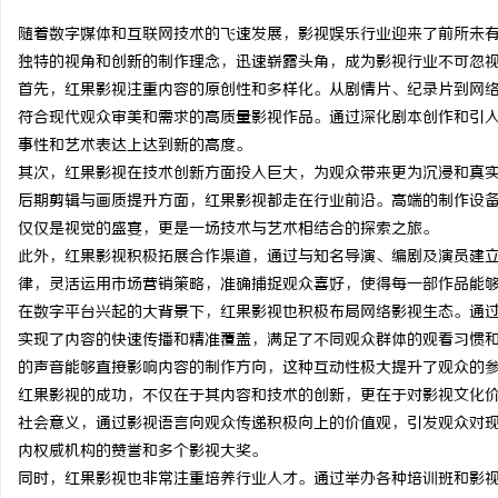
随着数字媒体和互联网技术的飞速发展，影视娱乐行业迎来了前所未
独特的视角和创新的制作理念，迅速崭露头角，成为影视行业不可忽
首先，红果影视注重内容的原创性和多样化。从剧情片、纪录片到网
符合现代观众审美和需求的高质量影视作品。通过深化剧本创作和引
文
事性和艺术表达上达到新的高度。
其次，红果影视在技术创新方面投入巨大，为观众带来更为沉浸和真
后期剪辑与画质提升方面，红果影视都走在行业前沿。高端的制作设
仅仅是视觉的盛宴，更是一场技术与艺术相结合的探索之旅。
此外，红果影视积极拓展合作渠道，通过与知名导演、编剧及演员建
律，灵活运用市场营销策略，准确捕捉观众喜好，使得每一部作品能
在数字平台兴起的大背景下，红果影视也积极布局网络影视生态。通
实现了内容的快速传播和精准覆盖，满足了不同观众群体的观看习惯
供
的声音能够直接影响内容的制作方向，这种互动性极大提升了观众的
红果影视的成功，不仅在于其内容和技术的创新，更在于对影视文化
社会意义，通过影视语言向观众传递积极向上的价值观，引发观众对
内权威机构的赞誉和多个影视大奖。
同时，红果影视也非常注重培养行业人才。通过举办各种培训班和影